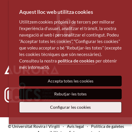
Aquest lloc web utilitza cookies
Utilitzem cookies pròpies i de tercers per millorar
l’experiència d’usuari, analitzar el trànsit, la vostra
navegació al web i personalitzar el contingut. Podeu
“Acceptar totes les cookies”, “Configurar les cookies”
que voleu acceptar o bé “Rebutjar-les totes” (excepte
les cookies tècniques que són necessàries).
Consulteu la nostra
política de cookies
per obtenir
més informació.
Accepta totes les cookies
Rebutjar-les totes
Configurar les cookies
© Universitat Rovira i Virgili
·
Avís legal
·
Política de galetes