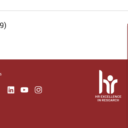
9)
s
ok
Linkedin
Instagram
itter
Youtube