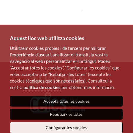
Aquest lloc web utilitza cookies
Utilitzem cookies pròpies i de tercers per millorar
l’experiència d’usuari, analitzar el trànsit, la vostra
navegació al web i personalitzar el contingut. Podeu
“Acceptar totes les cookies”, “Configurar les cookies” que
voleu acceptar o bé “Rebutjar-les totes” (excepte les
cookies tècniques que són necessàries). Consulteu la
nostra
política de cookies
per obtenir més informació.
Accepta totes les cookies
Rebutjar-les totes
Configurar les cookies