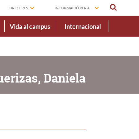
CERCAR
DRECERES
INFORMACIÓ PER A...
Vida al campus
Internacional
uerizas, Daniela