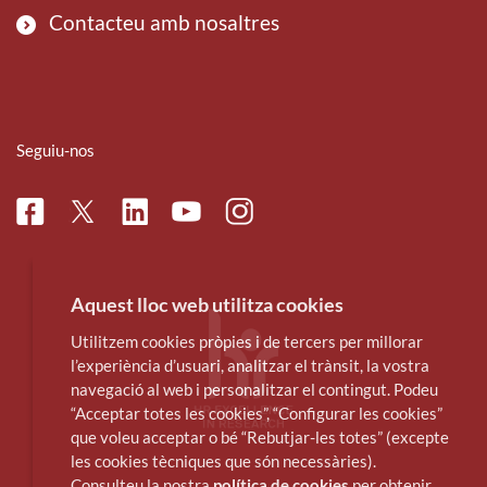
Contacteu amb nosaltres
Seguiu-nos
Facebook
Linkedin
Instagram
Twitter
Youtube
Aquest lloc web utilitza cookies
Utilitzem cookies pròpies i de tercers per millorar
l’experiència d’usuari, analitzar el trànsit, la vostra
navegació al web i personalitzar el contingut. Podeu
“Acceptar totes les cookies”, “Configurar les cookies”
que voleu acceptar o bé “Rebutjar-les totes” (excepte
les cookies tècniques que són necessàries).
Consulteu la nostra
política de cookies
per obtenir