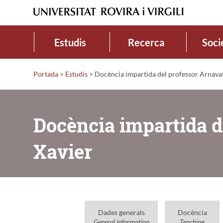
Estudis
Recerca
Soci
Portada
>
Estudis
>
Docència impartida del professor Arnavat
Docència impartida d
Xavier
Dades generals
Docència
General information
Teaching