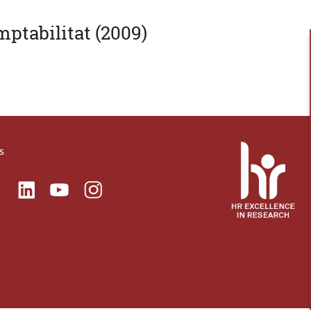
ptabilitat (2009)
s
ok
Linkedin
Instagram
itter
Youtube