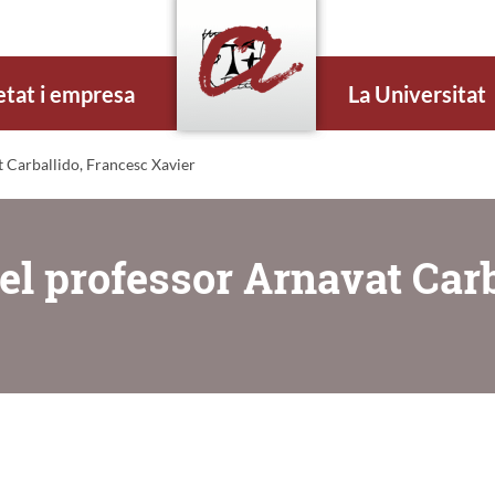
etat i empresa
La Universitat
 Carballido, Francesc Xavier
el professor Arnavat Carb