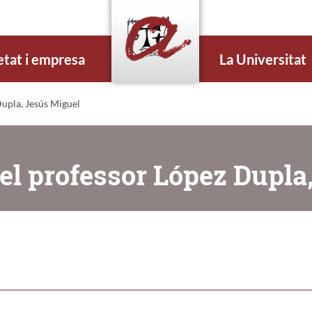
etat i empresa
La Universitat
upla, Jesús Miguel
el professor López Dupla