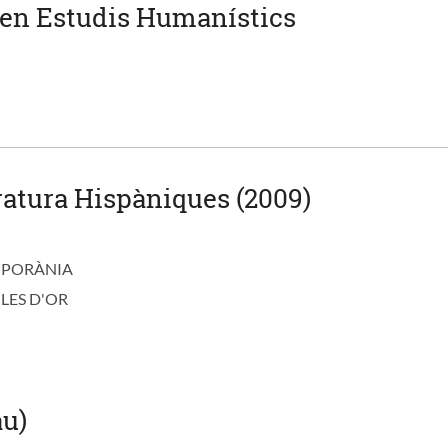
 en Estudis Humanístics
ratura Hispàniques (2009)
MPORÀNIA
LES D'OR
u)