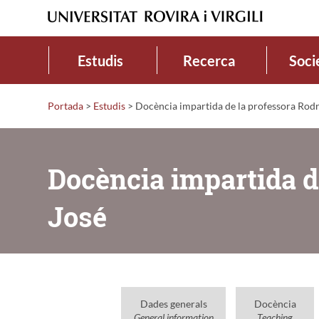
Estudis
Recerca
Soci
Portada
>
Estudis
>
Docència impartida de la professora Rodr
Docència impartida d
José
Dades generals
Docència
General information
Teaching