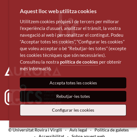
Aquest lloc web utilitza cookies
Utilitzem cookies pròpies i de tercers per millorar
l’experiència d’usuari, analitzar el trànsit, la vostra
navegació al web i personalitzar el contingut. Podeu
“Acceptar totes les cookies”, “Configurar les cookies”
que voleu acceptar o bé “Rebutjar-les totes” (excepte
les cookies tècniques que són necessàries).
Consulteu la nostra
política de cookies
per obtenir
més informació.
Accepta totes les cookies
Rebutjar-les totes
Configurar les cookies
© Universitat Rovira i Virgili
·
Avís legal
·
Política de galetes
·
Accessibilitat
·
Sobre aquest web