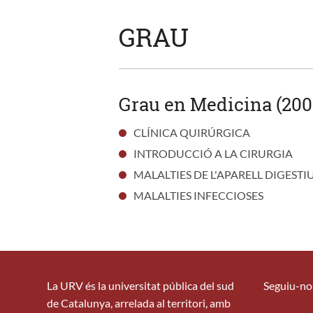
GRAU
Grau en Medicina (200
CLÍNICA QUIRÚRGICA
INTRODUCCIÓ A LA CIRURGIA
MALALTIES DE L'APARELL DIGESTI
MALALTIES INFECCIOSES
La URV és la universitat pública del sud
Seguiu-no
de Catalunya, arrelada al territori, amb