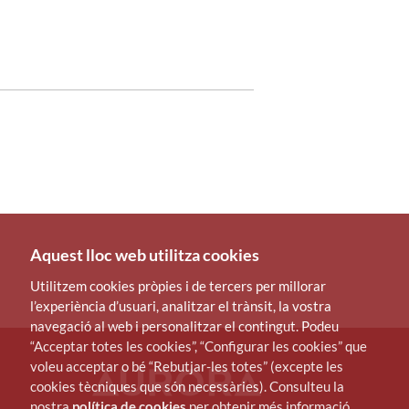
Aquest lloc web utilitza cookies
Utilitzem cookies pròpies i de tercers per millorar
l’experiència d’usuari, analitzar el trànsit, la vostra
navegació al web i personalitzar el contingut. Podeu
“Acceptar totes les cookies”, “Configurar les cookies” que
voleu acceptar o bé “Rebutjar-les totes” (excepte les
cookies tècniques que són necessàries). Consulteu la
nostra
política de cookies
per obtenir més informació.