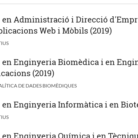
u en Administració i Direcció d'Empr
icacions Web i Mòbils (2019)
TIUS
u en Enginyeria Biomèdica i en Engi
cacions (2019)
ALÍTICA DE DADES BIOMÈDIQUES
u en Enginyeria Informàtica i en Biot
TIUS
au en Enginyeria Química i en Tècniq