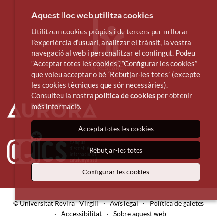
Aquest lloc web utilitza cookies
Utilitzem cookies pròpies i de tercers per millorar
l’experiència d’usuari, analitzar el trànsit, la vostra
navegació al web i personalitzar el contingut. Podeu
“Acceptar totes les cookies”, “Configurar les cookies”
que voleu acceptar o bé “Rebutjar-les totes” (excepte
les cookies tècniques que són necessàries).
Consulteu la nostra
política de cookies
per obtenir
més informació.
Accepta totes les cookies
Rebutjar-les totes
Configurar les cookies
© Universitat Rovira i Virgili
·
Avís legal
·
Política de galetes
·
Accessibilitat
·
Sobre aquest web