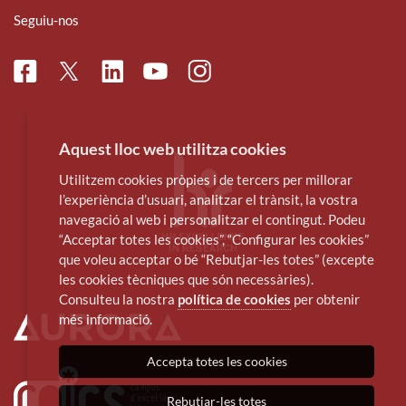
Seguiu-nos
Facebook
Linkedin
Instagram
Twitter
Youtube
Aquest lloc web utilitza cookies
Utilitzem cookies pròpies i de tercers per millorar
l’experiència d’usuari, analitzar el trànsit, la vostra
navegació al web i personalitzar el contingut. Podeu
“Acceptar totes les cookies”, “Configurar les cookies”
que voleu acceptar o bé “Rebutjar-les totes” (excepte
les cookies tècniques que són necessàries).
Consulteu la nostra
política de cookies
per obtenir
més informació.
Accepta totes les cookies
Rebutjar-les totes