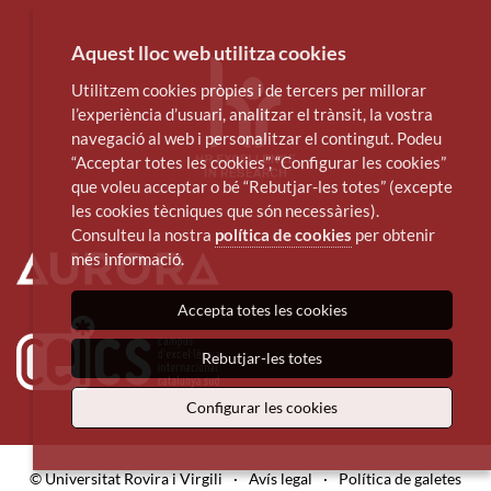
Aquest lloc web utilitza cookies
Utilitzem cookies pròpies i de tercers per millorar
l’experiència d’usuari, analitzar el trànsit, la vostra
navegació al web i personalitzar el contingut. Podeu
“Acceptar totes les cookies”, “Configurar les cookies”
que voleu acceptar o bé “Rebutjar-les totes” (excepte
les cookies tècniques que són necessàries).
Consulteu la nostra
política de cookies
per obtenir
més informació.
Accepta totes les cookies
Rebutjar-les totes
Configurar les cookies
© Universitat Rovira i Virgili
·
Avís legal
·
Política de galetes