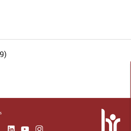
9)
s
ok
Linkedin
Instagram
itter
Youtube