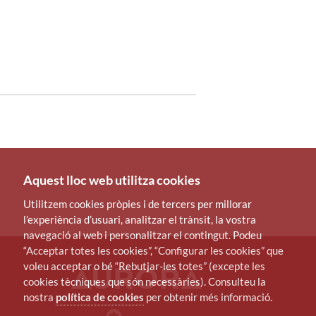
Aquest lloc web utilitza cookies
Utilitzem cookies pròpies i de tercers per millorar
l’experiència d’usuari, analitzar el trànsit, la vostra
navegació al web i personalitzar el contingut. Podeu
“Acceptar totes les cookies”, “Configurar les cookies” que
voleu acceptar o bé “Rebutjar-les totes” (excepte les
cookies tècniques que són necessàries). Consulteu la
nostra
política de cookies
per obtenir més informació.