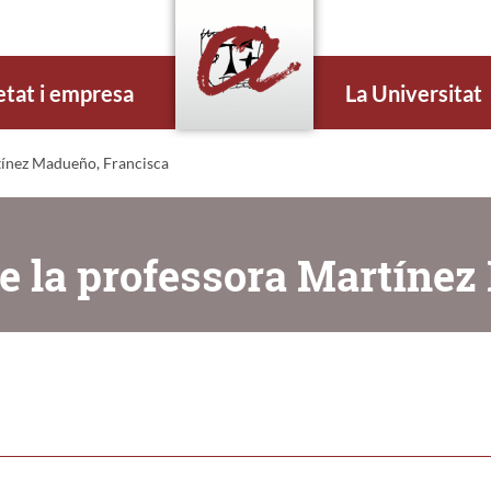
etat i empresa
La Universitat
tínez Madueño, Francisca
e la professora Martíne