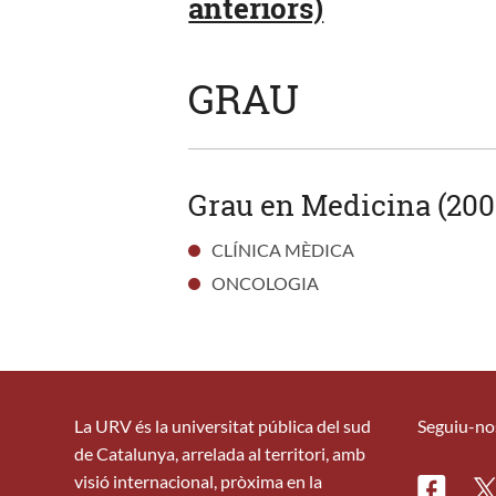
anteriors)
GRAU
Grau en Medicina (200
CLÍNICA MÈDICA
ONCOLOGIA
La URV és la universitat pública del sud
Seguiu-no
de Catalunya, arrelada al territori, amb
visió internacional, pròxima en la
Facebo
Tw