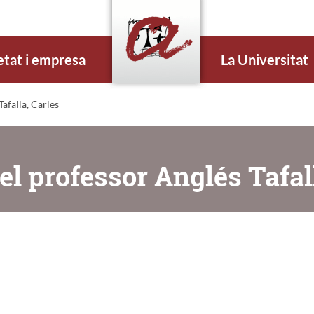
etat i empresa
La Universitat
afalla, Carles
l professor Anglés Tafall