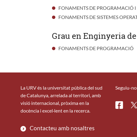
FONAMENTS DE PROGRAMACIÓ I
FONAMENTS DE SISTEMES OPERA
Grau en Enginyeria de
FONAMENTS DE PROGRAMACIÓ
La URV és la universitat pública del sud
Seguiu-no
de Catalunya, arrelada al territori, amb
visió internacional, pròxima en la
Facebo
Tw
docència i excel·lent en la recerca.
Contacteu amb nosaltres