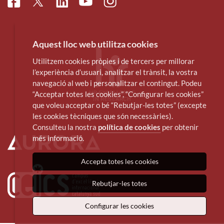
Facebook
Linkedin
Instagram
Twitter
Youtube
Aquest lloc web utilitza cookies
Utilitzem cookies pròpies i de tercers per millorar
l’experiència d’usuari, analitzar el trànsit, la vostra
navegació al web i personalitzar el contingut. Podeu
“Acceptar totes les cookies”, “Configurar les cookies”
que voleu acceptar o bé “Rebutjar-les totes” (excepte
les cookies tècniques que són necessàries).
Consulteu la nostra
política de cookies
per obtenir
més informació.
Accepta totes les cookies
Rebutjar-les totes
Configurar les cookies