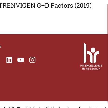
RENVIGEN G+D Factors (2019)
s
ok
Linkedin
Instagram
itter
Youtube