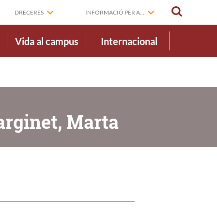
CERCAR
DRECERES
INFORMACIÓ PER A...
Vida al campus
Internacional
arginet, Marta