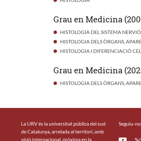
Grau en Medicina (200
HISTOLOGIA DEL SISTEMA NERVIÓ
HISTOLOGIA DELS ÒRGANS, APAREL
HISTOLOGIA I DIFERENCIACIÓ CE
Grau en Medicina (202
HISTOLOGIA DELS ÒRGANS, APAREL
La URV és la universitat pública del sud
Seguiu-no
de Catalunya, arrelada al territori, amb
visió internacional, pròxima en la