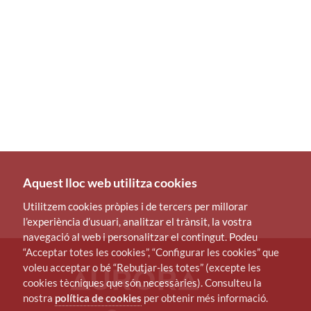
Aquest lloc web utilitza cookies
Utilitzem cookies pròpies i de tercers per millorar
l’experiència d’usuari, analitzar el trànsit, la vostra
navegació al web i personalitzar el contingut. Podeu
“Acceptar totes les cookies”, “Configurar les cookies” que
voleu acceptar o bé “Rebutjar-les totes” (excepte les
cookies tècniques que són necessàries). Consulteu la
nostra
política de cookies
per obtenir més informació.