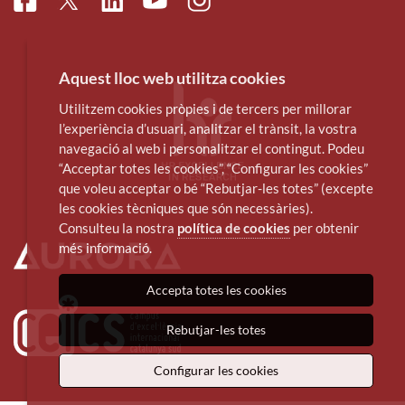
Facebook
Linkedin
Instagram
Twitter
Youtube
Aquest lloc web utilitza cookies
Utilitzem cookies pròpies i de tercers per millorar
l’experiència d’usuari, analitzar el trànsit, la vostra
navegació al web i personalitzar el contingut. Podeu
“Acceptar totes les cookies”, “Configurar les cookies”
que voleu acceptar o bé “Rebutjar-les totes” (excepte
les cookies tècniques que són necessàries).
Consulteu la nostra
política de cookies
per obtenir
més informació.
Accepta totes les cookies
Rebutjar-les totes
Configurar les cookies