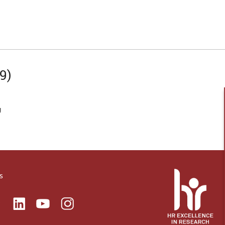
9)
U
s
ok
Linkedin
Instagram
itter
Youtube