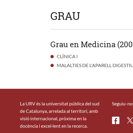
GRAU
Grau en Medicina (200
CLÍNICA I
MALALTIES DE L'APARELL DIGESTI
La URV és la universitat pública del sud
Seguiu-no
de Catalunya, arrelada al territori, amb
visió internacional, pròxima en la
Facebo
Tw
docència i excel·lent en la recerca.