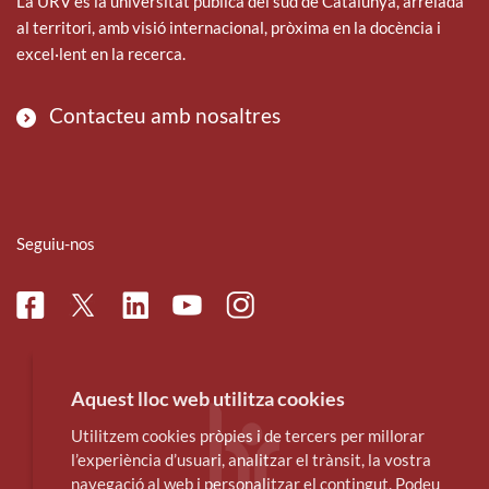
La URV és la universitat pública del sud de Catalunya, arrelada
al territori, amb visió internacional, pròxima en la docència i
excel·lent en la recerca.
Contacteu amb nosaltres
Seguiu-nos
Facebook
Linkedin
Instagram
Twitter
Youtube
Aquest lloc web utilitza cookies
Utilitzem cookies pròpies i de tercers per millorar
l’experiència d’usuari, analitzar el trànsit, la vostra
navegació al web i personalitzar el contingut. Podeu