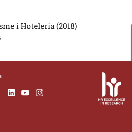
sme i Hoteleria (2018)
S
s
ok
Linkedin
Instagram
itter
Youtube