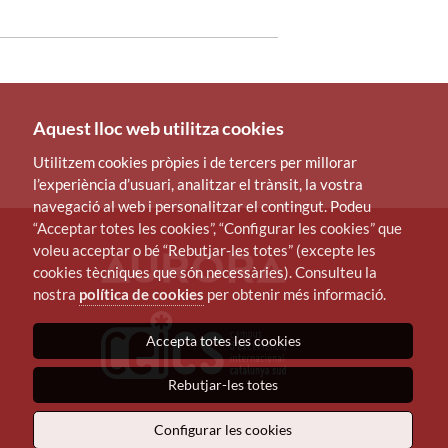
Aquest lloc web utilitza cookies
Utilitzem cookies pròpies i de tercers per millorar
l’experiència d’usuari, analitzar el trànsit, la vostra
navegació al web i personalitzar el contingut. Podeu
“Acceptar totes les cookies”, “Configurar les cookies” que
voleu acceptar o bé “Rebutjar-les totes” (excepte les
cookies tècniques que són necessàries). Consulteu la
nostra
política de cookies
per obtenir més informació.
Accepta totes les cookies
Rebutjar-les totes
Configurar les cookies