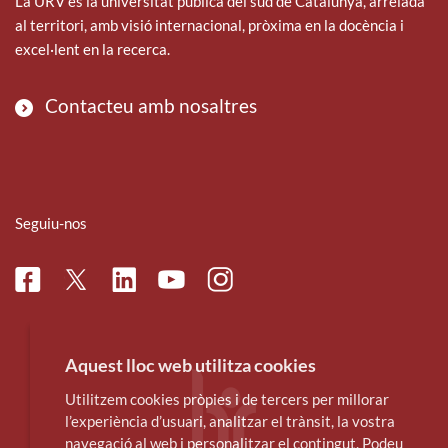
La URV és la universitat pública del sud de Catalunya, arrelada
al territori, amb visió internacional, pròxima en la docència i
excel·lent en la recerca.
Contacteu amb nosaltres
Seguiu-nos
Facebook
Linkedin
Instagram
Twitter
Youtube
Aquest lloc web utilitza cookies
Utilitzem cookies pròpies i de tercers per millorar
l’experiència d’usuari, analitzar el trànsit, la vostra
navegació al web i personalitzar el contingut. Podeu