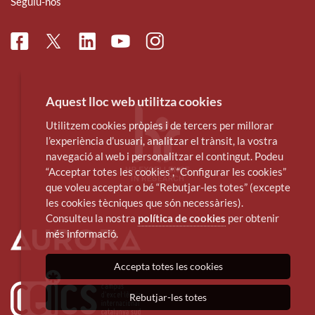
Seguiu-nos
Facebook
Linkedin
Instagram
Twitter
Youtube
Aquest lloc web utilitza cookies
Utilitzem cookies pròpies i de tercers per millorar
l’experiència d’usuari, analitzar el trànsit, la vostra
navegació al web i personalitzar el contingut. Podeu
“Acceptar totes les cookies”, “Configurar les cookies”
que voleu acceptar o bé “Rebutjar-les totes” (excepte
les cookies tècniques que són necessàries).
Consulteu la nostra
política de cookies
per obtenir
més informació.
Accepta totes les cookies
Rebutjar-les totes