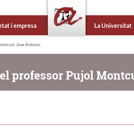
etat i empresa
La Universitat
ontcusí, Jose Antonio
el professor Pujol Montc