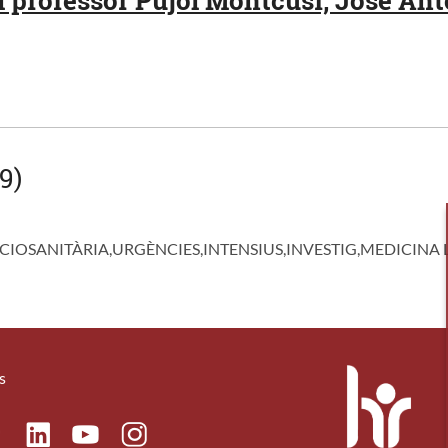
9)
IOSANITÀRIA,URGÈNCIES,INTENSIUS,INVESTIG,MEDICINA L
s
ok
Linkedin
Instagram
itter
Youtube