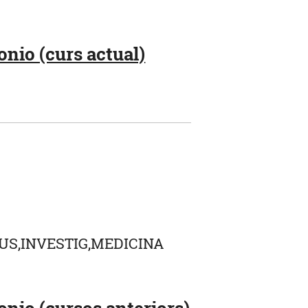
nio (curs actual)
US,INVESTIG,MEDICINA
onio (cursos anteriors)