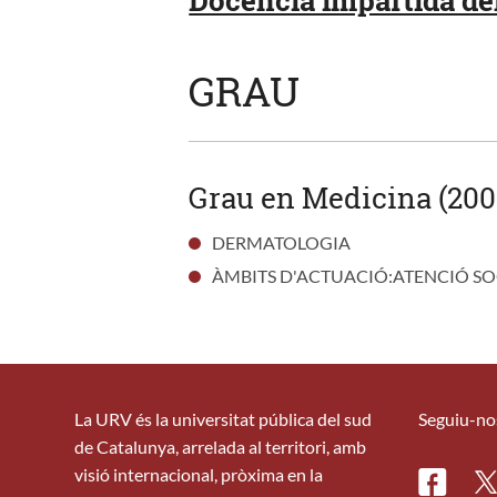
GRAU
Grau en Medicina (200
DERMATOLOGIA
ÀMBITS D'ACTUACIÓ:ATENCIÓ SOC
La URV és la universitat pública del sud
Seguiu-no
de Catalunya, arrelada al territori, amb
visió internacional, pròxima en la
Facebo
Tw