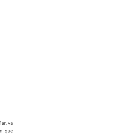
Mar, va
en que