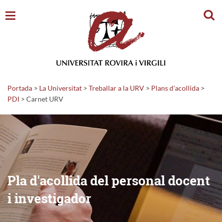
Cerc
Portada
>
La Universitat
>
Treballar a la URV
>
Plans d'acollida
>
PDI
>
Carnet URV
Pla d'acollida del personal docent
i investigador