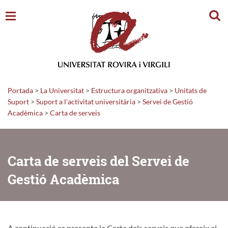
Cerc
Portada
>
La Universitat
>
Estructura organitzativa
>
Unitats de
Suport
>
Suport a l'activitat universitària
>
Servei de Gestió
Acadèmica
>
Carta de serveis
Carta de serveis del Servei de
Gestió Acadèmica
A continuació es presenta la Carta dels serveis que ofereix el