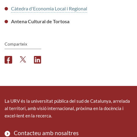
Càtedra d'Economia Local i Regional
Antena Cultural de Tortosa
Comparteix
F
T
L
a
w
i
c
i
n
e
t
k
b
t
e
o
e
d
o
r
i
La URV és la universitat pública del sud de Catalunya, arrelada
k
n
al territori, amb visió internacional, pròxima en la docència i
excel·lent en la recerca.
Contacteu amb nosaltres