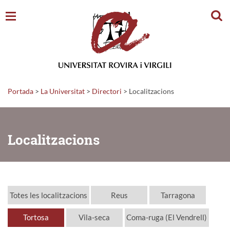
Cerc
Portada
>
La Universitat
>
Directori
>
Localitzacions
Localitzacions
Totes les localitzacions
Reus
Tarragona
Tortosa
Vila-seca
Coma-ruga (El Vendrell)