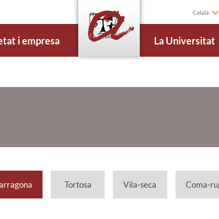
Català
etat i empresa
La Universitat
arragona
Tortosa
Vila-seca
Coma-rug