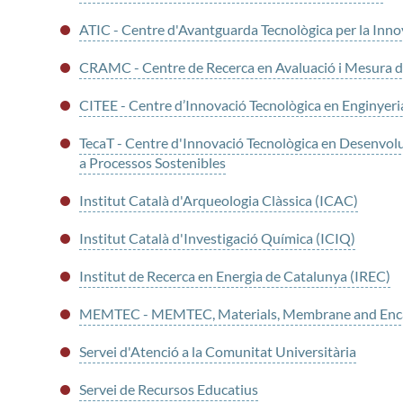
ATIC - Centre d'Avantguarda Tecnològica per la Inno
CRAMC - Centre de Recerca en Avaluació i Mesura d
CITEE - Centre d’Innovació Tecnològica en Enginyeri
TecaT - Centre d'Innovació Tecnològica en Desenvol
a Processos Sostenibles
Institut Català d'Arqueologia Clàssica (ICAC)
Institut Català d'Investigació Química (ICIQ)
Institut de Recerca en Energia de Catalunya (IREC)
MEMTEC - MEMTEC, Materials, Membrane and Enca
Servei d'Atenció a la Comunitat Universitària
Servei de Recursos Educatius