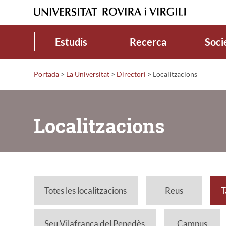
Estudis
Recerca
Soci
Portada
>
La Universitat
>
Directori
>
Localitzacions
Localitzacions
Totes les localitzacions
Reus
T
Seu Vilafranca del Penedès
Campus