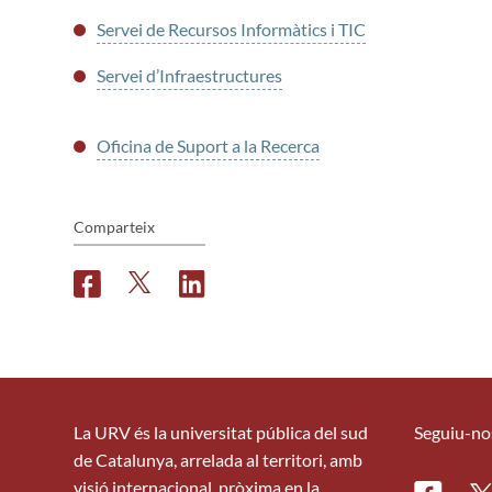
Servei de Recursos Informàtics i TIC
Servei d’Infraestructures
Oficina de Suport a la Recerca
Comparteix
F
T
L
a
w
i
c
i
n
e
t
k
b
t
e
o
e
d
o
r
i
La URV és la universitat pública del sud
Seguiu-no
k
n
de Catalunya, arrelada al territori, amb
visió internacional, pròxima en la