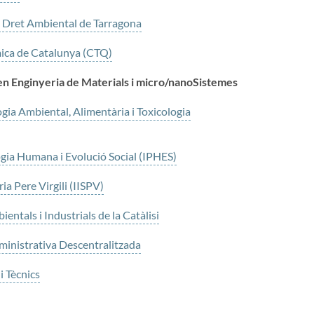
 Dret Ambiental de Tarragona
mica de Catalunya (CTQ)
n Enginyeria de Materials i micro/nanoSistemes
gia Ambiental, Alimentària i Toxicologia
ogia Humana i Evolució Social (IPHES)
ria Pere Virgili (IISPV)
ntals i Industrials de la Catàlisi
inistrativa Descentralitzada
i Tècnics