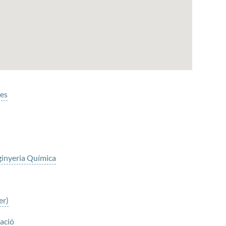
ues
ginyeria Química
er)
cació