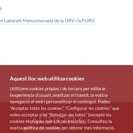
s
cos Laborals Mancomunada de la URV i la FURV
Aquest lloc web utilitza cookies
Utilitzem cookies pròpies i de tercers per millorar
l’experiència d’usuari, analitzar el trànsit, la vostra
navegació al web i personalitzar el contingut. Podeu
“Acceptar totes les cookies”, “Configurar les cookies” que
voleu acceptar o bé “Rebutjar-les totes” (excepte les
cookies tècniques que són necessàries). Consulteu la
nostra
política de cookies
per obtenir més informació.