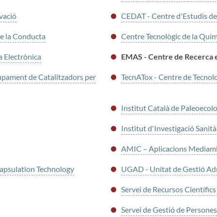
vació
CEDAT - Centre d'Estudis de
e la Conducta
Centre Tecnològic de la Quí
a Electrònica
EMAS - Centre de Recerca e
upament de Catalitzadors per
TecnATox - Centre de Tecnolo
Institut Català de Paleoecol
Institut d'Investigació Sanità
AMIC – Aplicacions Mediambie
psulation Technology
UGAD - Unitat de Gestió Adm
Servei de Recursos Científics 
Servei de Gestió de Persones