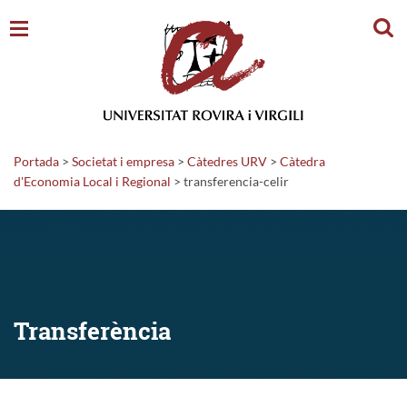
Cerc
Portada
>
Societat i empresa
>
Càtedres URV
>
Càtedra
d'Economia Local i Regional
>
transferencia-celir
Transferència