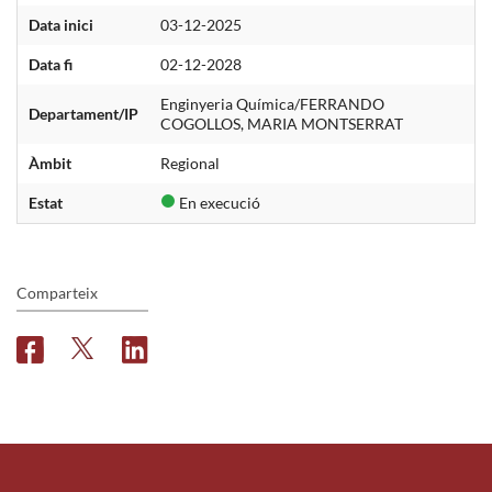
Data inici
03-12-2025
Data fi
02-12-2028
Enginyeria Química/FERRANDO
Departament/IP
COGOLLOS, MARIA MONTSERRAT
Àmbit
Regional
Estat
En execució
Comparteix
F
T
L
a
w
i
c
i
n
e
t
k
b
t
e
o
e
d