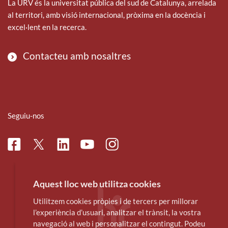
o
r
i
La URV és la universitat pública del sud de Catalunya, arrelada
k
n
al territori, amb visió internacional, pròxima en la docència i
excel·lent en la recerca.
Contacteu amb nosaltres
Seguiu-nos
Facebook
Linkedin
Instagram
Twitter
Youtube
Aquest lloc web utilitza cookies
Utilitzem cookies pròpies i de tercers per millorar
l’experiència d’usuari, analitzar el trànsit, la vostra
navegació al web i personalitzar el contingut. Podeu