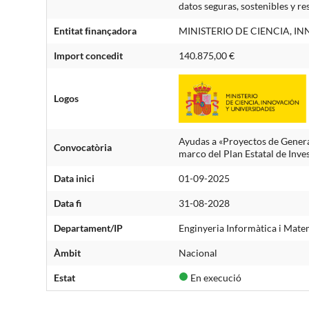
datos seguras, sostenibles y re
Entitat ﬁnançadora
MINISTERIO DE CIENCIA, I
Import concedit
140.875,00 €
Logos
Ayudas a «Proyectos de Genera
Convocatòria
marco del Plan Estatal de Inve
Data inici
01-09-2025
Data fi
31-08-2028
Departament/IP
Enginyeria Informàtica i M
Àmbit
Nacional
Estat
En execució