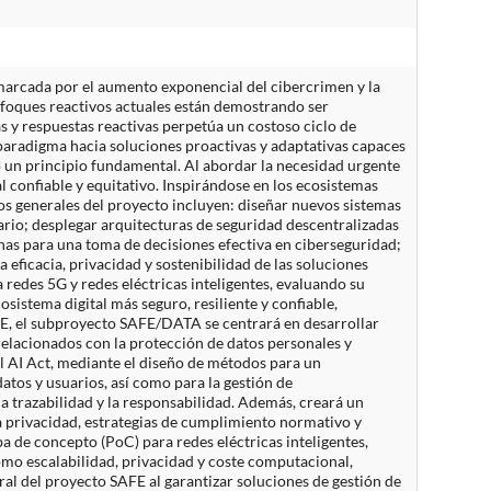
 marcada por el aumento exponencial del cibercrimen y la
enfoques reactivos actuales están demostrando ser
 y respuestas reactivas perpetúa un costoso ciclo de
paradigma hacia soluciones proactivas y adaptativas capaces
 un principio fundamental. Al abordar la necesidad urgente
l confiable y equitativo. Inspirándose en los ecosistemas
s generales del proyecto incluyen: diseñar nuevos sistemas
rio; desplegar arquitecturas de seguridad descentralizadas
nas para una toma de decisiones efectiva en ciberseguridad;
 eficacia, privacidad y sostenibilidad de las soluciones
redes 5G y redes eléctricas inteligentes, evaluando su
sistema digital más seguro, resiliente y confiable,
FE, el subproyecto SAFE/DATA se centrará en desarrollar
relacionados con la protección de datos personales y
l AI Act, mediante el diseño de métodos para un
os y usuarios, así como para la gestión de
a trazabilidad y la responsabilidad. Además, creará un
a privacidad, estrategias de cumplimiento normativo y
a de concepto (PoC) para redes eléctricas inteligentes,
omo escalabilidad, privacidad y coste computacional,
ral del proyecto SAFE al garantizar soluciones de gestión de