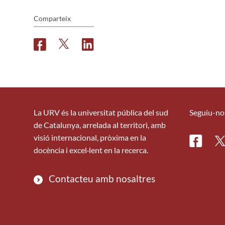
Comparteix
F
T
L
a
w
i
c
i
n
e
t
k
b
t
e
o
e
d
o
r
i
La URV és la universitat pública del sud
Seguiu-no
k
n
de Catalunya, arrelada al territori, amb
visió internacional, pròxima en la
Facebo
Tw
docència i excel·lent en la recerca.
Contacteu amb nosaltres