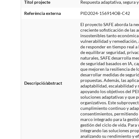
Títol projecte
Respuesta adaptativa, segura y
Referència externa
PID2024-156914OB-C42
El proyecto SAFE aborda la nec
creciente sofisticación de las
insostenibles tanto económica
vulnerabilidad y remediación,
de responder en tiempo real a
de equilibrar seguridad, privac
naturales, SAFE desarrolla me
de seguridad basados en IA, ca
que mejoren la resiliencia de 
desarrollar medidas de segurida
propuestas. Además, las aplica
Descripció/abstract
adaptabilidad, escalabilidad y 
apoyando los objetivos del PE
soluciones adaptativas y que p
organizativos. Este subproyect
cumplimiento continuo y adapt
consentimientos, permitiendo a
marco integrado para la gestió
gestión del ciclo de vida. Par
integrando las soluciones pro
analizando su rendimiento y ef