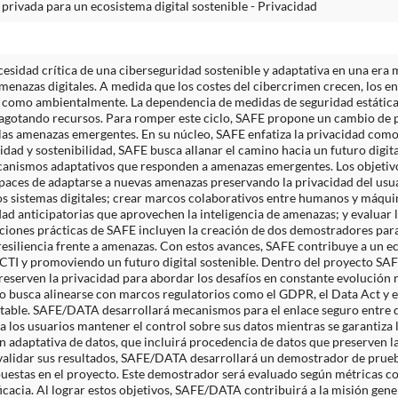
 privada para un ecosistema digital sostenible - Privacidad
esidad crítica de una ciberseguridad sostenible y adaptativa en una era
 amenazas digitales. A medida que los costes del cibercrimen crecen, los 
 como ambientalmente. La dependencia de medidas de seguridad estáticas
 agotando recursos. Para romper este ciclo, SAFE propone un cambio de 
 las amenazas emergentes. En su núcleo, SAFE enfatiza la privacidad como
idad y sostenibilidad, SAFE busca allanar el camino hacia un futuro digita
canismos adaptativos que responden a amenazas emergentes. Los objetivo
paces de adaptarse a nuevas amenazas preservando la privacidad del usua
los sistemas digitales; crear marcos colaborativos entre humanos y máqui
d anticipatorias que aprovechen la inteligencia de amenazas; y evaluar la
ciones prácticas de SAFE incluyen la creación de dos demostradores para 
resiliencia frente a amenazas. Con estos avances, SAFE contribuye a un eco
ICTI y promoviendo un futuro digital sostenible. Dentro del proyecto SA
reserven la privacidad para abordar los desafíos en constante evolución 
o busca alinearse con marcos regulatorios como el GDPR, el Data Act y e
able. SAFE/DATA desarrollará mecanismos para el enlace seguro entre dat
 los usuarios mantener el control sobre sus datos mientras se garantiza l
n adaptativa de datos, que incluirá procedencia de datos que preserven l
a validar sus resultados, SAFE/DATA desarrollará un demostrador de prueb
puestas en el proyecto. Este demostrador será evaluado según métricas c
icacia. Al lograr estos objetivos, SAFE/DATA contribuirá a la misión gene