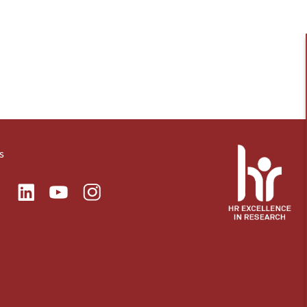
s
ok
Linkedin
Instagram
itter
Youtube