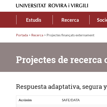
Estudis
Recerca
Soci
Portada
>
Recerca
>
Projectes finançats externament
Projectes de recerca 
Respuesta adaptativa, segura y
Acrònim
SAFE/DATA