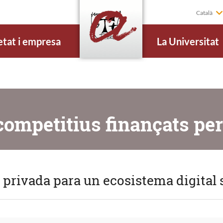
Català
etat i empresa
La Universitat
competitius finançats per
 privada para un ecosistema digital 