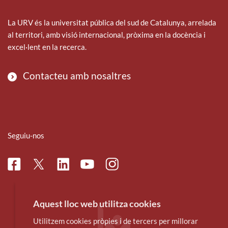
o
e
d
o
r
i
La URV és la universitat pública del sud de Catalunya, arrelada
k
n
al territori, amb visió internacional, pròxima en la docència i
excel·lent en la recerca.
Contacteu amb nosaltres
Seguiu-nos
Facebook
Linkedin
Instagram
Twitter
Youtube
Aquest lloc web utilitza cookies
Utilitzem cookies pròpies i de tercers per millorar