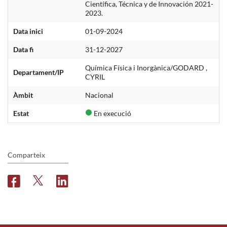
Científica, Técnica y de Innovación 2021-
2023.
Data inici
01-09-2024
Data fi
31-12-2027
Química Física i Inorgànica/GODARD ,
Departament/IP
CYRIL
Àmbit
Nacional
Estat
En execució
Comparteix
F
T
L
a
w
i
c
i
n
e
t
k
b
t
e