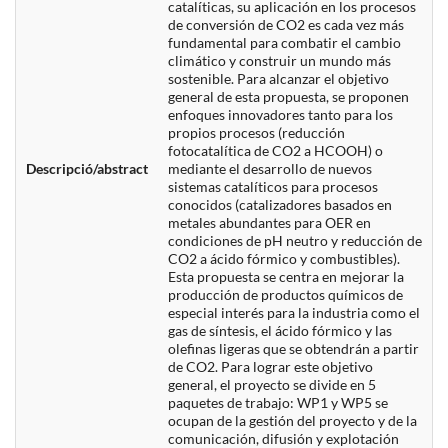
catalíticas, su aplicación en los procesos
de conversión de CO2 es cada vez más
fundamental para combatir el cambio
climático y construir un mundo más
sostenible. Para alcanzar el objetivo
general de esta propuesta, se proponen
enfoques innovadores tanto para los
propios procesos (reducción
fotocatalítica de CO2 a HCOOH) o
Descripció/abstract
mediante el desarrollo de nuevos
sistemas catalíticos para procesos
conocidos (catalizadores basados en
metales abundantes para OER en
condiciones de pH neutro y reducción de
CO2 a ácido fórmico y combustibles).
Esta propuesta se centra en mejorar la
producción de productos químicos de
especial interés para la industria como el
gas de síntesis, el ácido fórmico y las
olefinas ligeras que se obtendrán a partir
de CO2. Para lograr este objetivo
general, el proyecto se divide en 5
paquetes de trabajo: WP1 y WP5 se
ocupan de la gestión del proyecto y de la
comunicación, difusión y explotación