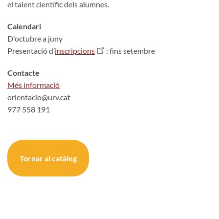
el talent científic dels alumnes.
Calendari
D'octubre a juny
Presentació d’
inscripcions
: fins setembre
Contacte
Més informació
orientacio@urv.cat
977 558 191
Tornar al catàleg