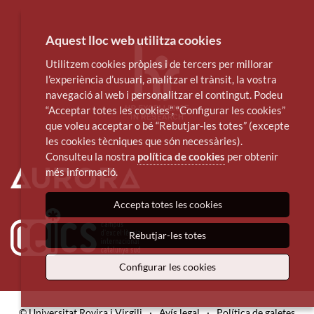
Aquest lloc web utilitza cookies
Utilitzem cookies pròpies i de tercers per millorar
l’experiència d’usuari, analitzar el trànsit, la vostra
navegació al web i personalitzar el contingut. Podeu
“Acceptar totes les cookies”, “Configurar les cookies”
que voleu acceptar o bé “Rebutjar-les totes” (excepte
les cookies tècniques que són necessàries).
Consulteu la nostra
política de cookies
per obtenir
més informació.
Accepta totes les cookies
Rebutjar-les totes
Configurar les cookies
© Universitat Rovira i Virgili
·
Avís legal
·
Política de galetes