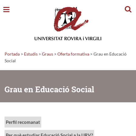
Cerc
Portada
>
Estudis
>
Graus
>
Oferta formativa
>
Grau en Educació
Social
Grau en Educació Social
Perfil recomanat
Per què estudiar Educació Social a la URV?