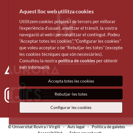
Aquest lloc web utilitza cookies
Utilitzem cookies pròpies i de tercers per millorar
l’experiència d’usuari, analitzar el trànsit, la vostra
navegació al web i personalitzar el contingut. Podeu
“Acceptar totes les cookies”, “Configurar les cookies”
que voleu acceptar o bé “Rebutjar-les totes” (excepte
les cookies tècniques que són necessàries).
Consulteu la nostra
política de cookies
per obtenir
més informació.
Accepta totes les cookies
Rebutjar-les totes
Configurar les cookies
© Universitat Rovira i Virgili
·
Avís legal
·
Política de galetes
·
Accessibilitat
·
Sobre aquest web