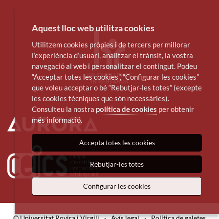
Aquest lloc web utilitza cookies
Utilitzem cookies pròpies i de tercers per millorar
l’experiència d’usuari, analitzar el trànsit, la vostra
navegació al web i personalitzar el contingut. Podeu
“Acceptar totes les cookies”, “Configurar les cookies”
que voleu acceptar o bé “Rebutjar-les totes” (excepte
les cookies tècniques que són necessàries).
Consulteu la nostra
política de cookies
per obtenir
més informació.
Accepta totes les cookies
Rebutjar-les totes
Configurar les cookies
© Universitat Rovira i Virgili
·
Avís legal
·
Política de galetes