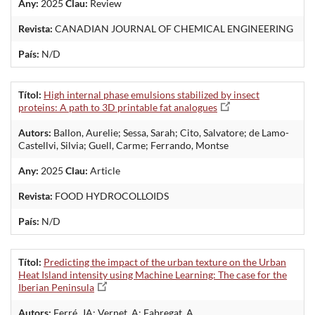
Any:
2025
Clau:
Review
Revista:
CANADIAN JOURNAL OF CHEMICAL ENGINEERING
País:
N/D
Títol:
High internal phase emulsions stabilized by insect
proteins: A path to 3D printable fat analogues
Autors:
Ballon, Aurelie; Sessa, Sarah; Cito, Salvatore; de Lamo-
Castellvi, Silvia; Guell, Carme; Ferrando, Montse
Any:
2025
Clau:
Article
Revista:
FOOD HYDROCOLLOIDS
País:
N/D
Títol:
Predicting the impact of the urban texture on the Urban
Heat Island intensity using Machine Learning: The case for the
Iberian Peninsula
Autors:
Ferré, JA; Vernet, A; Fabregat, A