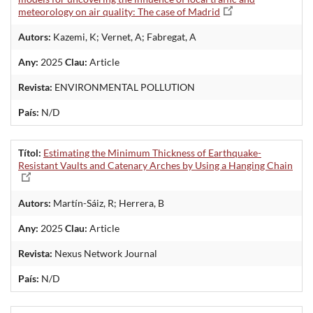
meteorology on air quality: The case of Madrid
Autors:
Kazemi, K; Vernet, A; Fabregat, A
Any:
2025
Clau:
Article
Revista:
ENVIRONMENTAL POLLUTION
País:
N/D
Títol:
Estimating the Minimum Thickness of Earthquake-
Resistant Vaults and Catenary Arches by Using a Hanging Chain
Autors:
Martín-Sáiz, R; Herrera, B
Any:
2025
Clau:
Article
Revista:
Nexus Network Journal
País:
N/D