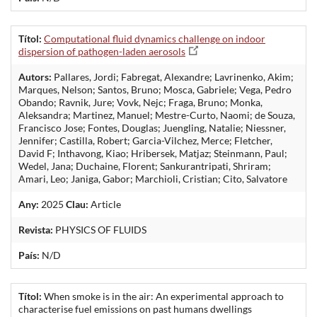
Títol:
Computational fluid dynamics challenge on indoor
dispersion of pathogen-laden aerosols
Autors:
Pallares, Jordi; Fabregat, Alexandre; Lavrinenko, Akim;
Marques, Nelson; Santos, Bruno; Mosca, Gabriele; Vega, Pedro
Obando; Ravnik, Jure; Vovk, Nejc; Fraga, Bruno; Monka,
Aleksandra; Martinez, Manuel; Mestre-Curto, Naomi; de Souza,
Francisco Jose; Fontes, Douglas; Juengling, Natalie; Niessner,
Jennifer; Castilla, Robert; Garcia-Vilchez, Merce; Fletcher,
David F; Inthavong, Kiao; Hribersek, Matjaz; Steinmann, Paul;
Wedel, Jana; Duchaine, Florent; Sankurantripati, Shriram;
Amari, Leo; Janiga, Gabor; Marchioli, Cristian; Cito, Salvatore
Any:
2025
Clau:
Article
Revista:
PHYSICS OF FLUIDS
País:
N/D
Títol:
When smoke is in the air: An experimental approach to
characterise fuel emissions on past humans dwellings