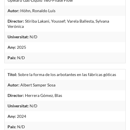
Upward Gas-Liquid Two-Phase Flow
Autor:
Höhn, Ronaldo Luís
Director:
Stiriba Lakani, Youssef; Varela Ballesta, Sylvana
Verónica
Universitat:
N/D
Any:
2025
País:
N/D
Títol:
Sobre la forma de los arbotantes en las fábricas góticas
Autor:
Albert Samper Sosa
Director:
Herrera Gómez, Blas
Universitat:
N/D
Any:
2024
País:
N/D