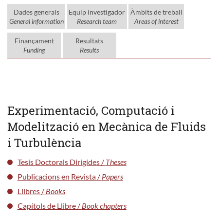
Dades generals
Equip investigador
Àmbits de treball
General information
Research team
Areas of interest
Finançament
Resultats
Funding
Results
Experimentació, Computació i
Modelització en Mecànica de Fluids
i Turbulència
Tesis Doctorals Dirigides /
Theses
Publicacions en Revista /
Papers
Llibres /
Books
Capítols de Llibre /
Book chapters