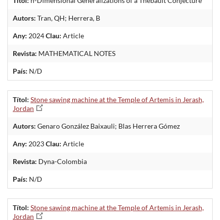
Títol:
n-Dimensional Generalizations of a Thebault Conjecture
Autors:
Tran, QH; Herrera, B
Any:
2024
Clau:
Article
Revista:
MATHEMATICAL NOTES
País:
N/D
Títol:
Stone sawing machine at the Temple of Artemis in Jerash,
Jordan
Autors:
Genaro González Baixauli; Blas Herrera Gómez
Any:
2023
Clau:
Article
Revista:
Dyna-Colombia
País:
N/D
Títol:
Stone sawing machine at the Temple of Artemis in Jerash,
Jordan