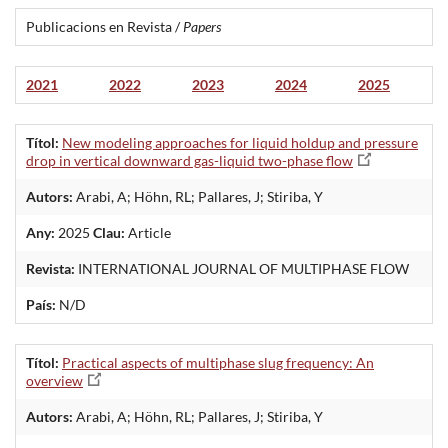
Publicacions en Revista /
Papers
2021
2022
2023
2024
2025
Títol:
New modeling approaches for liquid holdup and pressure
drop in vertical downward gas-liquid two-phase flow
Autors:
Arabi, A; Höhn, RL; Pallares, J; Stiriba, Y
Any:
2025
Clau:
Article
Revista:
INTERNATIONAL JOURNAL OF MULTIPHASE FLOW
País:
N/D
Títol:
Practical aspects of multiphase slug frequency: An
overview
Autors:
Arabi, A; Höhn, RL; Pallares, J; Stiriba, Y