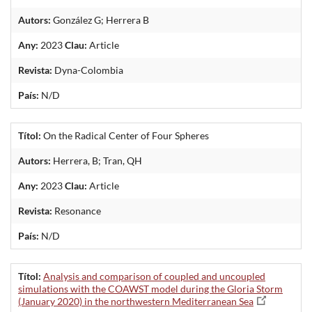
Autors:
González G; Herrera B
Any:
2023
Clau:
Article
Revista:
Dyna-Colombia
País:
N/D
Títol:
On the Radical Center of Four Spheres
Autors:
Herrera, B; Tran, QH
Any:
2023
Clau:
Article
Revista:
Resonance
País:
N/D
Títol:
Analysis and comparison of coupled and uncoupled
simulations with the COAWST model during the Gloria Storm
(January 2020) in the northwestern Mediterranean Sea