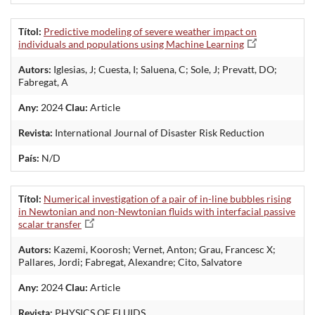
Títol:
Predictive modeling of severe weather impact on
individuals and populations using Machine Learning
Autors:
Iglesias, J; Cuesta, I; Saluena, C; Sole, J; Prevatt, DO;
Fabregat, A
Any:
2024
Clau:
Article
Revista:
International Journal of Disaster Risk Reduction
País:
N/D
Títol:
Numerical investigation of a pair of in-line bubbles rising
in Newtonian and non-Newtonian fluids with interfacial passive
scalar transfer
Autors:
Kazemi, Koorosh; Vernet, Anton; Grau, Francesc X;
Pallares, Jordi; Fabregat, Alexandre; Cito, Salvatore
Any:
2024
Clau:
Article
Revista:
PHYSICS OF FLUIDS