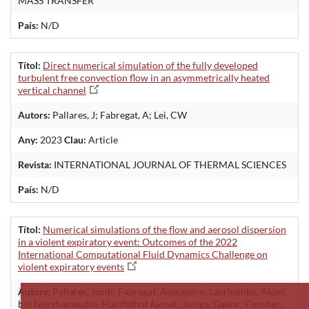
MASS TRANSFER
País:
N/D
Títol:
Direct numerical simulation of the fully developed
turbulent free convection flow in an asymmetrically heated
vertical channel
Autors:
Pallares, J; Fabregat, A; Lei, CW
Any:
2023
Clau:
Article
Revista:
INTERNATIONAL JOURNAL OF THERMAL SCIENCES
País:
N/D
Títol:
Numerical simulations of the flow and aerosol dispersion
in a violent expiratory event: Outcomes of the 2022
International Computational Fluid Dynamics Challenge on
violent expiratory events
Autors:
Pallares, Jordi; Fabregat, Alexandre; Lavrinenko, Akim;
bin Norshamsudin, Hadifathul Akmal; Janiga, Gabor; Fletcher,