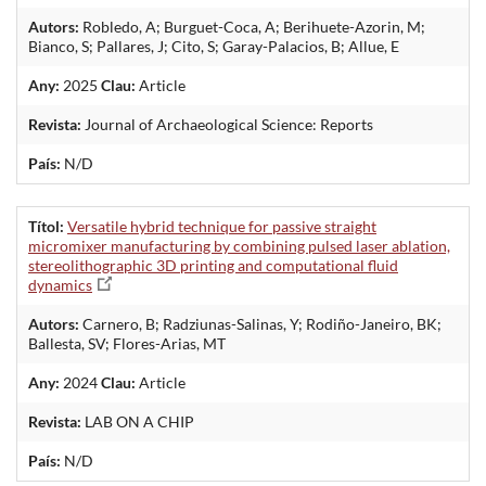
Autors:
Robledo, A; Burguet-Coca, A; Berihuete-Azorin, M;
Bianco, S; Pallares, J; Cito, S; Garay-Palacios, B; Allue, E
Any:
2025
Clau:
Article
Revista:
Journal of Archaeological Science: Reports
País:
N/D
Títol:
Versatile hybrid technique for passive straight
micromixer manufacturing by combining pulsed laser ablation,
stereolithographic 3D printing and computational fluid
dynamics
Autors:
Carnero, B; Radziunas-Salinas, Y; Rodiño-Janeiro, BK;
Ballesta, SV; Flores-Arias, MT
Any:
2024
Clau:
Article
Revista:
LAB ON A CHIP
País:
N/D