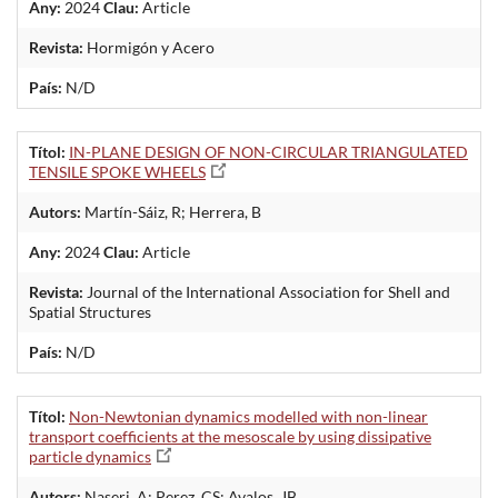
Any:
2024
Clau:
Article
Revista:
Hormigón y Acero
País:
N/D
Títol:
IN-PLANE DESIGN OF NON-CIRCULAR TRIANGULATED
TENSILE SPOKE WHEELS
Autors:
Martín-Sáiz, R; Herrera, B
Any:
2024
Clau:
Article
Revista:
Journal of the International Association for Shell and
Spatial Structures
País:
N/D
Títol:
Non-Newtonian dynamics modelled with non-linear
transport coefficients at the mesoscale by using dissipative
particle dynamics
Autors:
Naseri, A; Perez, CS; Avalos, JB