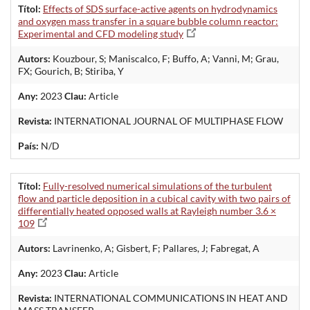
Títol:
Effects of SDS surface-active agents on hydrodynamics
and oxygen mass transfer in a square bubble column reactor:
Experimental and CFD modeling study
Autors:
Kouzbour, S; Maniscalco, F; Buffo, A; Vanni, M; Grau,
FX; Gourich, B; Stiriba, Y
Any:
2023
Clau:
Article
Revista:
INTERNATIONAL JOURNAL OF MULTIPHASE FLOW
País:
N/D
Títol:
Fully-resolved numerical simulations of the turbulent
flow and particle deposition in a cubical cavity with two pairs of
differentially heated opposed walls at Rayleigh number 3.6 ×
109
Autors:
Lavrinenko, A; Gisbert, F; Pallares, J; Fabregat, A
Any:
2023
Clau:
Article
Revista:
INTERNATIONAL COMMUNICATIONS IN HEAT AND