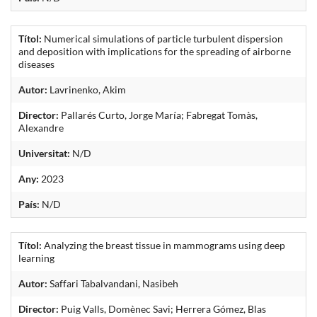
Títol:
Numerical simulations of particle turbulent dispersion
and deposition with implications for the spreading of airborne
diseases
Autor:
Lavrinenko, Akim
Director:
Pallarés Curto, Jorge María; Fabregat Tomàs,
Alexandre
Universitat:
N/D
Any:
2023
País:
N/D
Títol:
Analyzing the breast tissue in mammograms using deep
learning
Autor:
Saffari Tabalvandani, Nasibeh
Director:
Puig Valls, Domènec Savi; Herrera Gómez, Blas