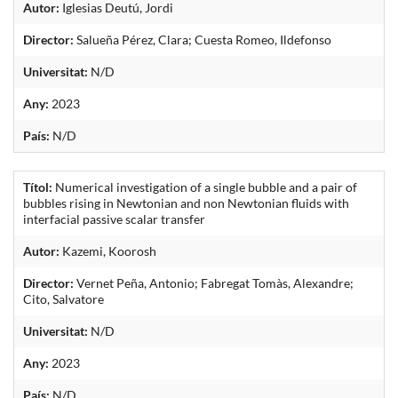
Autor:
Iglesias Deutú, Jordi
Director:
Salueña Pérez, Clara; Cuesta Romeo, Ildefonso
Universitat:
N/D
Any:
2023
País:
N/D
Títol:
Numerical investigation of a single bubble and a pair of
bubbles rising in Newtonian and non Newtonian fluids with
interfacial passive scalar transfer
Autor:
Kazemi, Koorosh
Director:
Vernet Peña, Antonio; Fabregat Tomàs, Alexandre;
Cito, Salvatore
Universitat:
N/D
Any:
2023
País:
N/D