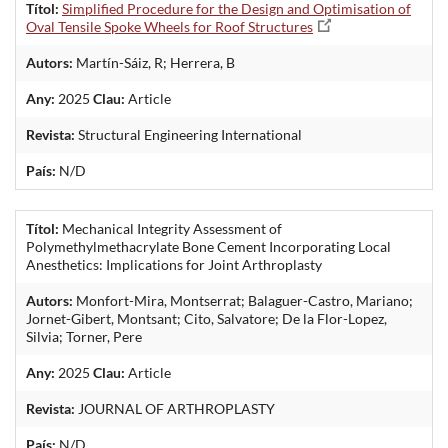
Títol:
Simplified Procedure for the Design and Optimisation of
Oval Tensile Spoke Wheels for Roof Structures
Autors:
Martín-Sáiz, R; Herrera, B
Any:
2025
Clau:
Article
Revista:
Structural Engineering International
País:
N/D
Títol:
Mechanical Integrity Assessment of
Polymethylmethacrylate Bone Cement Incorporating Local
Anesthetics: Implications for Joint Arthroplasty
Autors:
Monfort-Mira, Montserrat; Balaguer-Castro, Mariano;
Jornet-Gibert, Montsant; Cito, Salvatore; De la Flor-Lopez,
Silvia; Torner, Pere
Any:
2025
Clau:
Article
Revista:
JOURNAL OF ARTHROPLASTY
País:
N/D