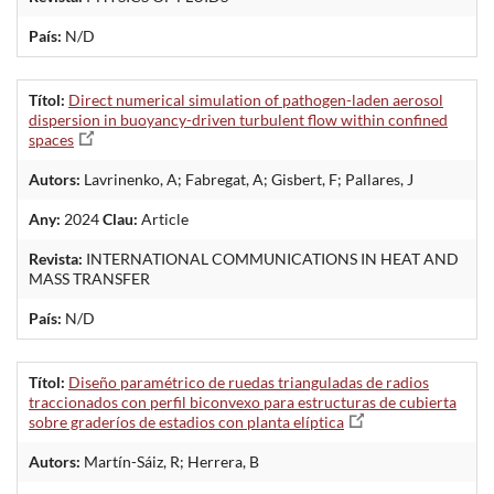
País:
N/D
Títol:
Direct numerical simulation of pathogen-laden aerosol
dispersion in buoyancy-driven turbulent flow within confined
spaces
Autors:
Lavrinenko, A; Fabregat, A; Gisbert, F; Pallares, J
Any:
2024
Clau:
Article
Revista:
INTERNATIONAL COMMUNICATIONS IN HEAT AND
MASS TRANSFER
País:
N/D
Títol:
Diseño paramétrico de ruedas trianguladas de radios
traccionados con perfil biconvexo para estructuras de cubierta
sobre graderíos de estadios con planta elíptica
Autors:
Martín-Sáiz, R; Herrera, B