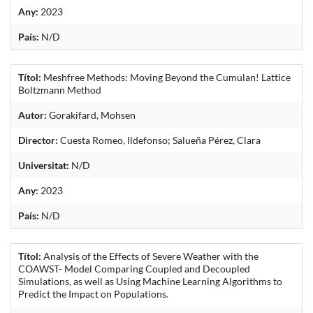
Any:
2023
País:
N/D
Títol:
Meshfree Methods: Moving Beyond the Cumulan! Lattice
Boltzmann Method
Autor:
Gorakifard, Mohsen
Director:
Cuesta Romeo, Ildefonso; Salueña Pérez, Clara
Universitat:
N/D
Any:
2023
País:
N/D
Títol:
Analysis of the Effects of Severe Weather with the
COAWST- Model Comparing Coupled and Decoupled
Simulations, as well as Using Machine Learning Algorithms to
Predict the Impact on Populations.