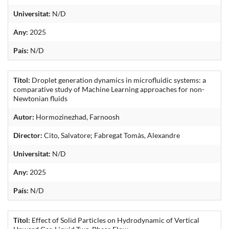
Universitat:
N/D
Any:
2025
País:
N/D
Títol:
Droplet generation dynamics in microfluidic systems: a
comparative study of Machine Learning approaches for non-
Newtonian fluids
Autor:
Hormozinezhad, Farnoosh
Director:
Cito, Salvatore; Fabregat Tomàs, Alexandre
Universitat:
N/D
Any:
2025
País:
N/D
Títol:
Effect of Solid Particles on Hydrodynamic of Vertical