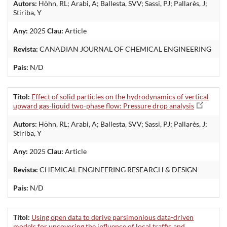
Autors:
Höhn, RL; Arabi, A; Ballesta, SVV; Sassi, PJ; Pallarès, J;
Stiriba, Y
Any:
2025
Clau:
Article
Revista:
CANADIAN JOURNAL OF CHEMICAL ENGINEERING
País:
N/D
Títol:
Effect of solid particles on the hydrodynamics of vertical
upward gas-liquid two-phase flow: Pressure drop analysis
Autors:
Höhn, RL; Arabi, A; Ballesta, SVV; Sassi, PJ; Pallarès, J;
Stiriba, Y
Any:
2025
Clau:
Article
Revista:
CHEMICAL ENGINEERING RESEARCH & DESIGN
País:
N/D
Títol:
Using open data to derive parsimonious data-driven
models for uncovering the influence of local traffic and