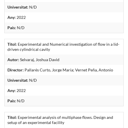
Universitat:
N/D
Any:
2022
País:
N/D
Títol:
Experimental and Numerical investigation of flow in a lid-
driven cylindrical cavity
Autor:
Selvaraj, Joshua David
Director:
Pallarés Curto, Jorge María; Vernet Peña, Antonio
Universitat:
N/D
Any:
2022
País:
N/D
Títol:
Experimental analysis of multiphase flows. Design and
setup of an experimental facility