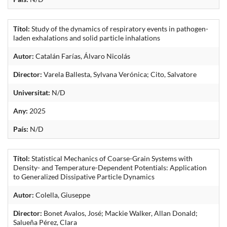
Títol:
Study of the dynamics of respiratory events in pathogen-
laden exhalations and solid particle inhalations
Autor:
Catalán Farías, Álvaro Nicolás
Director:
Varela Ballesta, Sylvana Verónica; Cito, Salvatore
Universitat:
N/D
Any:
2025
País:
N/D
Títol:
Statistical Mechanics of Coarse-Grain Systems with
Density- and Temperature-Dependent Potentials: Application
to Generalized Dissipative Particle Dynamics
Autor:
Colella, Giuseppe
Director:
Bonet Avalos, José; Mackie Walker, Allan Donald;
Salueña Pérez, Clara