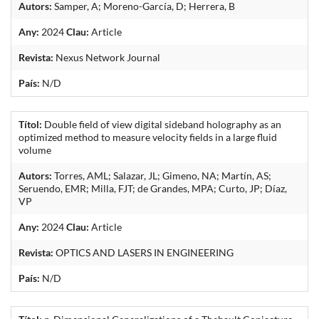
Autors:
Samper, A; Moreno-García, D; Herrera, B
Any:
2024
Clau:
Article
Revista:
Nexus Network Journal
País:
N/D
Títol:
Double field of view digital sideband holography as an
optimized method to measure velocity fields in a large fluid
volume
Autors:
Torres, AML; Salazar, JL; Gimeno, NA; Martín, AS;
Seruendo, EMR; Milla, FJT; de Grandes, MPA; Curto, JP; Díaz,
VP
Any:
2024
Clau:
Article
Revista:
OPTICS AND LASERS IN ENGINEERING
País:
N/D