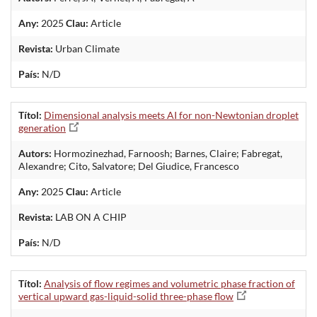
Any:
2025
Clau:
Article
Revista:
Urban Climate
País:
N/D
Títol:
Dimensional analysis meets AI for non-Newtonian droplet
generation
Autors:
Hormozinezhad, Farnoosh; Barnes, Claire; Fabregat,
Alexandre; Cito, Salvatore; Del Giudice, Francesco
Any:
2025
Clau:
Article
Revista:
LAB ON A CHIP
País:
N/D
Títol:
Analysis of flow regimes and volumetric phase fraction of
vertical upward gas-liquid-solid three-phase flow