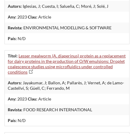
Autors:
Iglesias, J; Cuesta, I; Salueña, C; Moré, J; Solé, J
Any:
2023
Clau:
Article
Revista:
ENVIRONMENTAL MODELLING & SOFTWARE
País:
N/D
Títol:
Lesser mealworm (A. diaperinus) protein as a replacement
for dairy proteins in the production of O/W emulsions: Droplet
coalescence studies using microfluidics under controlled
conditions
Autors:
Jayakumar, J; Ballon, A; Pallarès, J; Vernet, A; de Lamo-
Castellví, S; Güell, C; Ferrando, M
Any:
2023
Clau:
Article
Revista:
FOOD RESEARCH INTERNATIONAL
País:
N/D