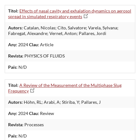
Títol:
Effects of nasal cavity and exhalation dynamics on aerosol
spread in simulated respiratory events
Autors:
Catalan, Nicolas; Cito, Salvatore; Varela, Sylvana;
Fabregat, Alexandre; Vernet, Anton; Pallares, Jordi
Any:
2024
Clau:
Article
Revista:
PHYSICS OF FLUIDS
País:
N/D
Títol:
A Review of the Measurement of the Multiphase Slug
Frequency
Autors:
Höhn, RL; Arabi, A; Stiriba, Y; Pallares, J
Any:
2024
Clau:
Review
Revista:
Processes
País:
N/D