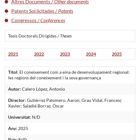
Altres Documents /
Other documents
Patents Sol.licitades /
Patents
Congressos /
Conferences
Tesis Doctorals Dirigides /
Theses
2021
2022
2023
2024
2025
Títol:
El coneixement com a eina de desenvolupament regional:
les regions del coneixement i la seva governança
Autor:
Calero López, Antonio
Director:
Gutiérrez Palomero, Aaron; Grau Vidal, Francesc
Xavier; Saladié Borraz, Òscar
Universitat:
N/D
Any:
2025
País:
N/D