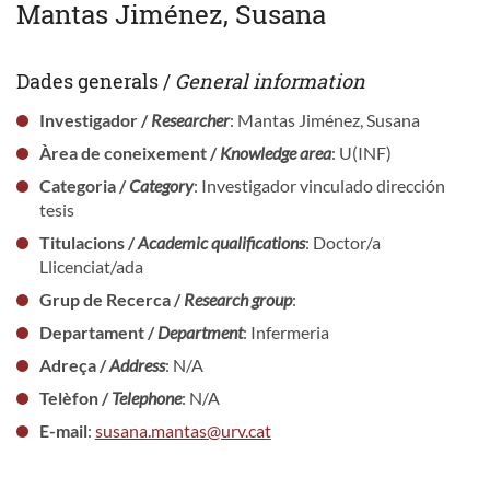
Mantas Jiménez, Susana
Dades generals /
General information
Investigador /
Researcher
: Mantas Jiménez, Susana
Àrea de coneixement /
Knowledge area
: U(INF)
Categoria /
Category
: Investigador vinculado dirección
tesis
Titulacions /
Academic qualifications
: Doctor/a
Llicenciat/ada
Grup de Recerca /
Research group
:
Departament /
Department
: Infermeria
Adreça /
Address
: N/A
Telèfon /
Telephone
: N/A
E-mail
:
susana.mantas@urv.cat