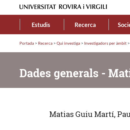
Estudis
Recerca
Soci
Portada
>
Recerca
>
Qui investiga
>
Investigadors per àmbit
>
Dades generals - Mat
Matias Guiu Martí, Pa