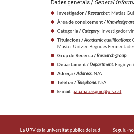
Dades generals /
General inform
Investigador /
Researcher
: Matias Gu
Àrea de coneixement /
Knowledge ar
Categoria /
Category
: Investigador vi
Titulacions /
Academic qualifications
:
Màster Univ.en Begudes Fermentade
Grup de Recerca /
Research group
:
Departament /
Department
: Enginyer
Adreça /
Address
: N/A
Telèfon /
Telephone
: N/A
E-mail
:
pau.matiasguiu@urv.cat
La URV és la universitat pública del sud
Seguiu-no