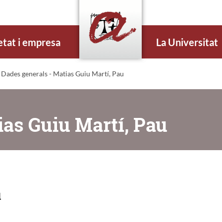
etat i empresa
La Universitat
 Dades generals - Matias Guiu Martí, Pau
ias Guiu Martí, Pau
u