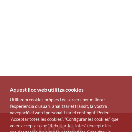
Aquest lloc web utilitza cookies
Utilitzem cookies pròpies i de tercers per millorar
l’experiència d’usuari, analitzar el trànsit, la vostra
navegació al web i personalitzar el contingut. Podeu
“Acceptar totes les cookies”, “Configurar les cookies” que
voleu acceptar o bé “Rebutjar-les totes” (excepte les