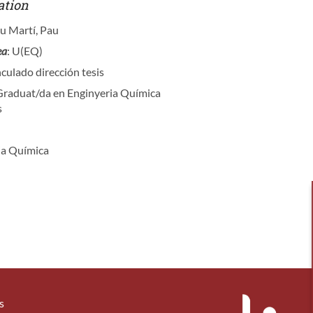
ation
iu Martí, Pau
ea
: U(EQ)
nculado dirección tesis
 Graduat/da en Enginyeria Química
s
ia Química
s