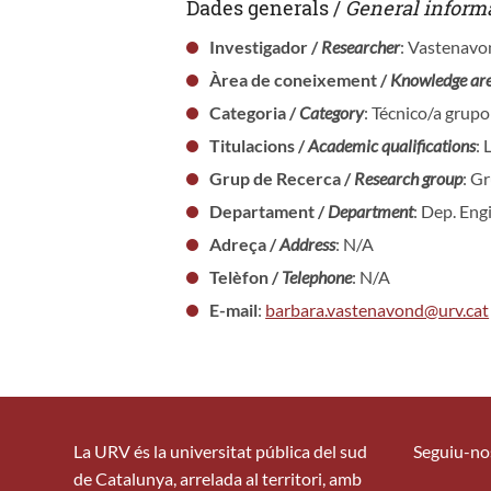
Dades generals /
General inform
Investigador /
Researcher
: Vastenavon
Àrea de coneixement /
Knowledge ar
Categoria /
Category
: Técnico/a grupo
Titulacions /
Academic qualifications
: 
Grup de Recerca /
Research group
: Gr
Departament /
Department
: Dep. Eng
Adreça /
Address
: N/A
Telèfon /
Telephone
: N/A
E-mail
:
barbara.vastenavond@urv.cat
La URV és la universitat pública del sud
Seguiu-no
de Catalunya, arrelada al territori, amb