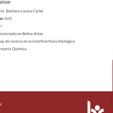
ation
d , Barbara Louisa Cyriel
ea
: N/D
 I
Licenciado en Bellas Artes
up de recerca en la interficie fisico/biológica
inyeria Química
s