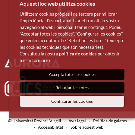
Aquest lloc web utilitza cookies
Utilitzem cookies pròpies i de tercers per millorar
l’experiència d’usuari, analitzar el trànsit, la vostra
navegació al web i personalitzar el contingut. Podeu
“Acceptar totes les cookies”, “Configurar les cookies”
que voleu acceptar o bé “Rebutjar-les totes” (excepte
les cookies tècniques que són necessàries).
Consulteu la nostra
política de cookies
per obtenir
més informació.
Accepta totes les cookies
Rebutjar-les totes
Configurar les cookies
© Universitat Rovira i Virgili
·
Avís legal
·
Política de galetes
·
Accessibilitat
·
Sobre aquest web