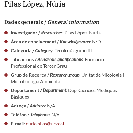
Pilas López, Núria
Dades generals /
General information
Investigador /
Researcher
: Pilas López, Núria
Àrea de coneixement /
Knowledge area
: N/D
Categoria /
Category
: Técnico/a grupo III
Titulacions /
Academic qualifications
: Formació
Professional de Tercer Grau
Grup de Recerca /
Research group
: Unitat de Micologia i
Microbiologia Ambiental
Departament /
Department
: Dep. Ciències Mèdiques
Bàsiques
Adreça /
Address
: N/A
Telèfon /
Telephone
: N/A
E-mail
:
nuria.pilas@urv.cat