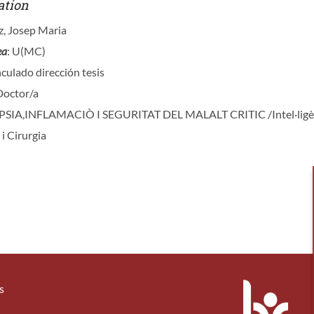
ation
z, Josep Maria
ea
: U(MC)
nculado dirección tesis
Doctor/a
ÈPSIA,INFLAMACIÒ I SEGURITAT DEL MALALT CRITIC /Intel·ligènc
 i Cirurgia
s