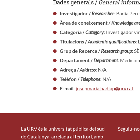
Dades generals /
General inform
Investigador /
Researcher
: Badia Pére
Àrea de coneixement /
Knowledge ar
Categoria /
Category
: Investigador vi
Titulacions /
Academic qualifications
: 
Grup de Recerca /
Research group
: S
Departament /
Department
: Medicina
Adreça /
Address
: N/A
Telèfon /
Telephone
: N/A
E-mail
:
josepmaria.badiap@urv.cat
La URV és la universitat pública del sud
Seguiu-no
de Catalunya, arrelada al territori, amb