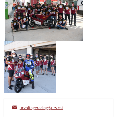
urvoltageracing@urv.cat