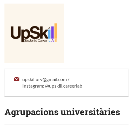
upskillurv@gmail.com /
Instagram: @upskill.careerlab
Agrupacions universitàries