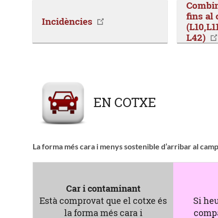
Combin
fins a
Incidències
(L10,L1
L42)
EN COTXE
La forma més cara i menys sostenible d’arribar al cam
Car i contaminant
Està comprovat que el cotxe és
Si heu
la forma més cara i
compa