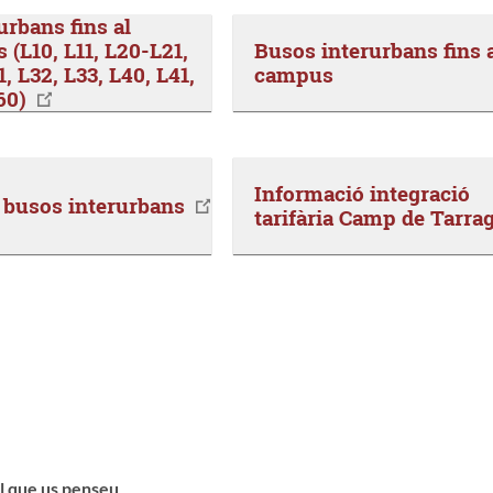
rbans fins al
(L10, L11, L20-L21,
Busos interurbans fins 
1, L32, L33, L40, L41,
campus
60)
Informació integració
 busos interurbans
tarifària Camp de Tarra
l que us penseu