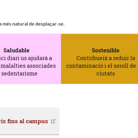
ma més natural de desplaçar-se.
Saludable
Sostenible
ici diari us ajudarà a
Contribueix a reduir la
 malalties associades
contaminació i el soroll de 
l sedentarisme
ciutats
ris fins al campus