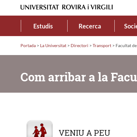
Estudis
Recerca
Soci
Portada
>
La Universitat
>
Directori
>
Transport
>
Facultat de 
Com arribar a la Facu
VENIU A PEU