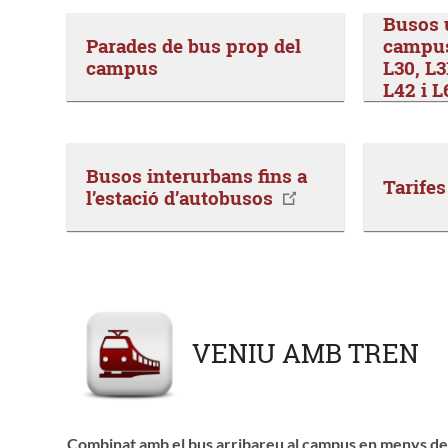
Busos u
Parades de bus prop del
campus 
campus
L30, L3
L42 i L
Busos interurbans fins a
Tarifes
l’estació d’autobusos
VENIU AMB TREN
Combinat amb el bus arribareu al campus en menys de