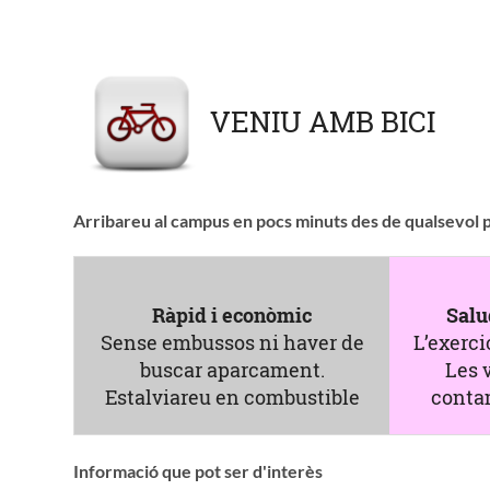
VENIU AMB BICI
Arribareu al campus en pocs minuts des de qualsevol pu
Ràpid i econòmic
Salu
Sense embussos ni haver de
L’exercic
buscar aparcament.
Les 
Estalviareu en combustible
conta
Informació que pot ser d'interès