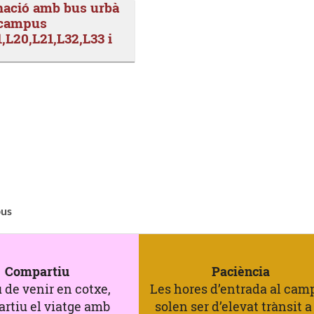
ació amb bus urbà
l campus
1,L20,L21,L32,L33 i
pus
Compartiu
Paciència
 de venir en cotxe,
Les hores d’entrada al cam
rtiu el viatge amb
solen ser d’elevat trànsit a