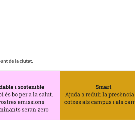
nt de la ciutat.
dable i sostenible
Smart
i és bo per a la salut.
Ajuda a reduir la presència
vostres emissions
cotxes als campus i als carr
minants seran zero