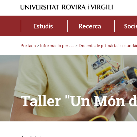
Estudis
Recerca
Soci
Portada
>
Informació per a...
>
Docents de primària i secundà
Taller "Un Món 