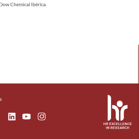
e Dow Chemical Ibérica.
s
ok
Linkedin
Instagram
itter
Youtube