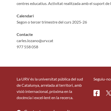
centres educatius. Activitat realitzada amb el suport d
Calendari
Segon o tercer trimestre del curs 2025-26
Contacte
carles.lozano@urv.cat
977 558 058
La URV és la universitat pública del sud
Seguiu-no
de Catalunya, arrelada al territori, amb
visió internacional, pròxima en la
Facebo
Tw
docència i excel·lent en la recerca.