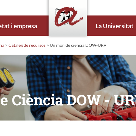
etat i empresa
La Universitat
ria
>
Catàleg de recursos
>
Un món de ciència DOW-URV
de Ciència DOW - UR