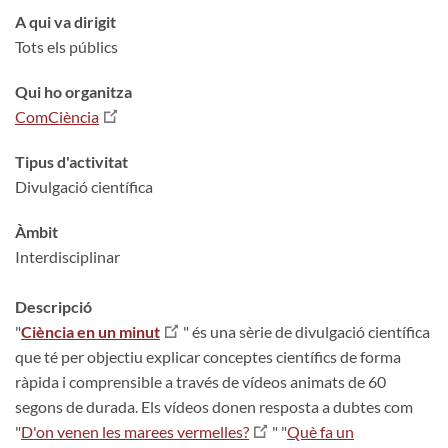
A qui va dirigit
Tots els públics
Qui ho organitza
ComCiència
Tipus d'activitat
Divulgació científica
Àmbit
Interdisciplinar
Descripció
"
Ciència en un minut
" és una sèrie de divulgació científica
que té per objectiu explicar conceptes científics de forma
ràpida i comprensible a través de vídeos animats de 60
segons de durada. Els vídeos donen resposta a dubtes com
"
D'on venen les marees vermelles?
" "
Què fa un