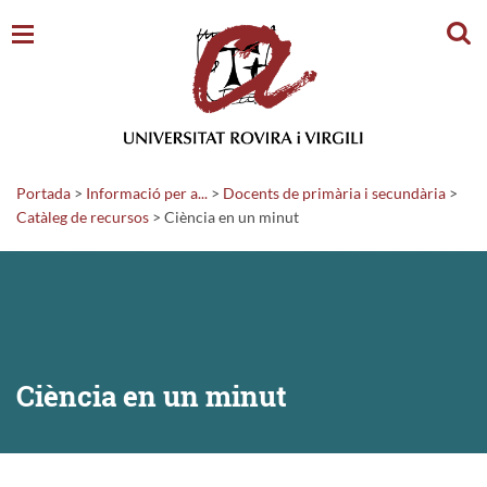
Cerc
Portada
>
Informació per a...
>
Docents de primària i secundària
>
Catàleg de recursos
>
Ciència en un minut
Ciència en un minut