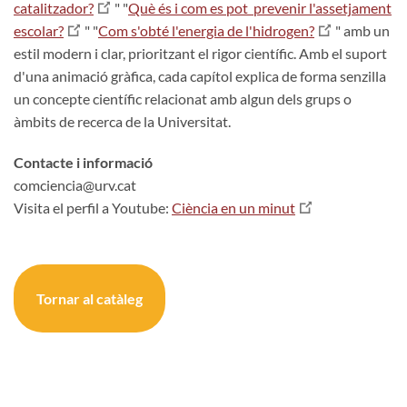
catalitzador?
" "
Què és i com es pot prevenir l'assetjament
escolar?
" "
Com s'obté l'energia de l'hidrogen?
" amb un
estil modern i clar, prioritzant el rigor científic. Amb el suport
d'una animació gràfica, cada capítol explica de forma senzilla
un concepte científic relacionat amb algun dels grups o
àmbits de recerca de la Universitat.
Contacte i informació
comciencia@urv.cat
Visita el perfil a Youtube:
Ciència en un minut
Tornar al catàleg