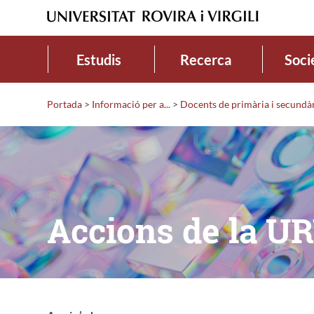
Estudis
Recerca
Soci
Portada
>
Informació per a...
>
Docents de primària i secundà
Accions de la U