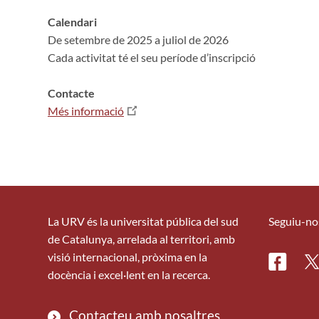
Calendari
De setembre de 2025 a juliol de 2026
Cada activitat té el seu període d’inscripció
Contacte
Més informació
La URV és la universitat pública del sud
Seguiu-no
de Catalunya, arrelada al territori, amb
visió internacional, pròxima en la
Facebo
Tw
docència i excel·lent en la recerca.
Contacteu amb nosaltres