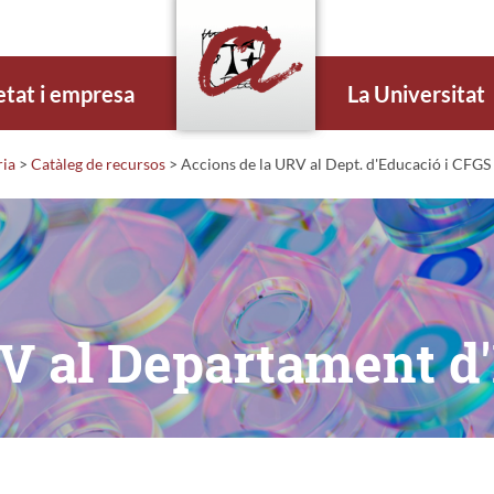
etat i empresa
La Universitat
ria
>
Catàleg de recursos
>
Accions de la URV al Dept. d'Educació i CFGS
RV al Departament d