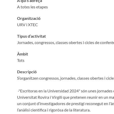
A qui s’adreça
A totes les etapes
Organització
URV i XTEC
Tipus d’activitat
Jornades, congressos, classes obertes i cicles de conferè
Àmbit
Tots
Descripció
S’organitzen congressos, jornades, classes obertes i cicl
·"Escritoras en la Universidad 2024" són unes jornades
Universitat Rovira i Virgili que pretenen reunir en un m
un conjunt d’investigadores de prestigi reconegut en l'àmb
l’anàlisi científica i rigorósa de la literatura.