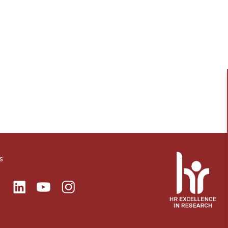
s
ok
Linkedin
Instagram
itter
Youtube