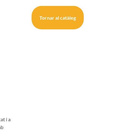
Tornar al catàleg
at i a
mb