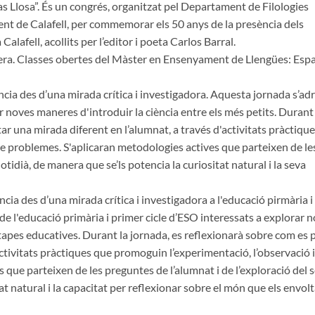
as Llosa”. És un congrés, organitzat pel Departament de Filologies
ment de Calafell, per commemorar els 50 anys de la presència dels
Calafell, acollits per l’editor i poeta Carlos Barral.
gera. Classes obertes del Màster en Ensenyament de Llengües: Esp
ència des d’una mirada crítica i investigadora. Aquesta jornada s’ad
ar noves maneres d'introduir la ciència entre els més petits. Durant
r una mirada diferent en l’alumnat, a través d'activitats pràctiqu
de problemes. S'aplicaran metodologies actives que parteixen de le
otidià, de manera que se’ls potencia la curiositat natural i la seva
cia des d’una mirada crítica i investigadora a l'educació pirmària i
de l'educació primària i primer cicle d’ESO interessats a explorar 
tapes educatives. Durant la jornada, es reflexionarà sobre com es 
ctivitats pràctiques que promoguin l’experimentació, l’observació i
 que parteixen de les preguntes de l’alumnat i de l’exploració del 
at natural i la capacitat per reflexionar sobre el món que els envolt