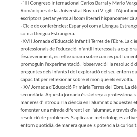
· “III Congreso Internacional Carlos Barral y Mario Varg
Romàniques de la Universitat Rovira i Virgili i l'Ajunta
escriptors pertanyents al
boom
literari hispanoamericà a 
· Cicle de conferències: Espanyol com a Llengua Estran
com a Llengua Estrangera.
· XVII Jornada d’Educació Infantil Terres de l’Ebre. La ci
professionals de l'educació infantil interessats a explor
l’esdeveniment, es reflexionarà sobre com es pot fomenta
promoguin l'experimentació, l'observació i la resolució 
preguntes dels infants i de l’exploració del seu entorn qu
capacitat per reflexionar sobre el món que els envolta.
· XV Jornada d’Educació Primària Terres de l’Ebre. La cièn
secundària. Aquesta jornada és s’adreça a professionals 
maneres d'introduir la ciència en l'alumnat d'aquestes e
fomentar una mirada diferent i en l'alumnat, a través d'a
resolució de problemes. S'aplicaran metodologies actives
entorn quotidià, de manera que se’ls potencia la curiosit