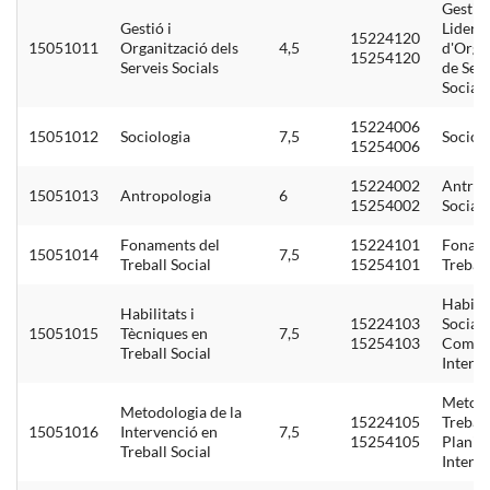
Gestió 
Gestió i
Lidera
15224120
15051011
Organització dels
4,5
d'Orga
15254120
Serveis Socials
de Serv
Socials
15224006
15051012
Sociologia
7,5
Sociol
15254006
15224002
Antrop
15051013
Antropologia
6
15254002
Social 
Fonaments del
15224101
Foname
15051014
7,5
Treball Social
15254101
Treball
Habilit
Habilitats i
15224103
Socials
15051015
Tècniques en
7,5
15254103
Comun
Treball Social
Interp
Metodo
Metodologia de la
15224105
Treball
15051016
Intervenció en
7,5
15254105
Planifi
Treball Social
Interv