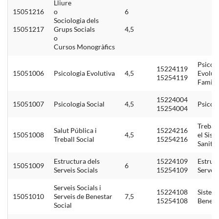
Lliure
15051216
o
6
Sociologia dels
15051217
Grups Socials
4,5
o
Cursos Monogràfics
Psicol
15224119
15051006
Psicologia Evolutiva
4,5
Evoluti
15254119
Famili
15224004
15051007
Psicologia Social
4,5
Psicolo
15254004
Treball
Salut Pública i
15224216
15051008
4,5
el Sist
Treball Social
15254216
Sanitar
Estructura dels
15224109
Estruc
15051009
6
Serveis Socials
15254109
Serveis
Serveis Socials i
15224108
Sistem
15051010
Serveis de Benestar
7,5
15254108
Benest
Social