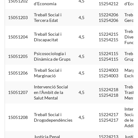
15051202
4,5
d'Economia
15254212
d'Econ
Treball Social i
15224206
Treball
15051203
4,5
Tercera Edat
15254206
Geront
Treball
Treball Social i
15224215
15051204
4,5
Diversi
Discapacitat
15254215
Funcio
Psicosociologia i
15224115
Treball
15051205
4,5
Dinàmica de Grups
15254115
Grups 
Treball Social i
15224003
Margin
15051206
4,5
Marginació
15254003
Exclusi
Intervenció Social
Treball
15224218
15051207
en l'Àmbit de la
4,5
Trasto
15254218
Salut Mental
Mental
Interv
Treball Social i
15224217
Social 
15051208
4,5
Drogodependències
15254217
de les
Addicc
Justícia Penal
15224213
Justíci