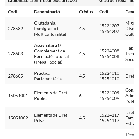
Diplomatura en Treball Social (2001)
Grau de Treball Soci
Codi
Denominació
Crèdits
Codi
Denom
Ciutadania,
Migrac
15224207
278582
Immigració i
4,5
Diversi
15254207
Multiculturalitat
Cultur
Assignatura 0:
Habilit
Complement de
15224008
278603
4,5
Trebal
Formació Tutorial
15254008
Social
(Treball Social)
Pràctica
15224010
278605
4,5
Drets S
Parlamentària
15254010
Constit
Elements de Dret
15224009
15051001
6
Admini
Públic
15254009
Públic
Dret d
Elements de Dret
15224117
15051002
4,5
Família
Privat
15254117
Estran
Tècniq