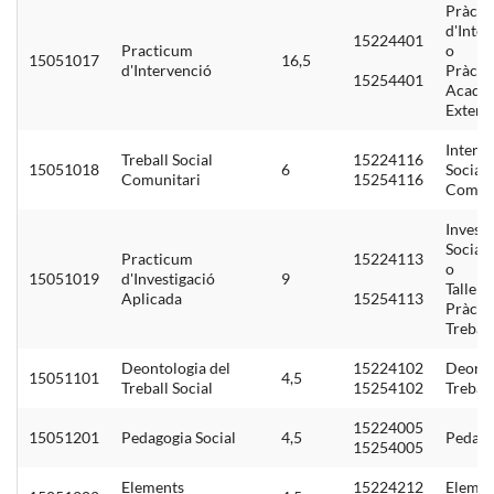
Pràcti
d'Inte
15224401
Practicum
o
15051017
16,5
d'Intervenció
Pràcti
15254401
Acadè
Extern
Interv
Treball Social
15224116
15051018
6
Social
Comunitari
15254116
Comuni
Investi
Social
Practicum
15224113
o
15051019
d'Investigació
9
Taller 
Aplicada
15254113
Pràcti
Treball
Deontologia del
15224102
Deonto
15051101
4,5
Treball Social
15254102
Treball
15224005
15051201
Pedagogia Social
4,5
Pedago
15254005
Elements
15224212
Elemen