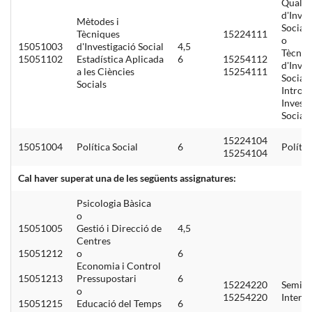
Qualita
d'Inves
Mètodes i
Social
Tècniques
15224111
o
15051003
d'Investigació Social
4,5
Tècniq
15051102
Estadística Aplicada
6
15254112
d'Inves
a les Ciències
15254111
Social
Socials
Introdu
Investi
Social
15224104
15051004
Política Social
6
Polític
15254104
Cal haver superat una de les següents assignatures:
Psicologia Bàsica
o
15051005
Gestió i Direcció de
4,5
Centres
15051212
o
6
Economia i Control
15051213
Pressupostari
6
15224220
Semina
o
15254220
Interdi
15051215
Educació del Temps
6