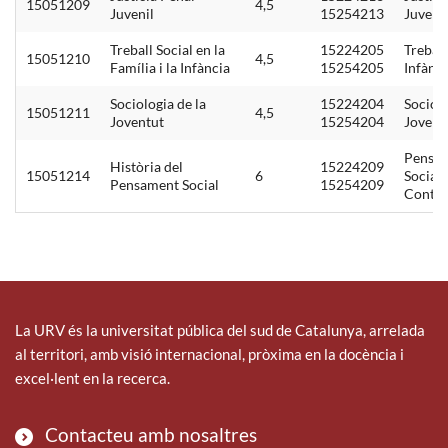
15051209
4,5
Juvenil
15254213
Juvenil
Treball Social en la
15224205
Treball
15051210
4,5
Família i la Infància
15254205
Infànci
Sociologia de la
15224204
Sociolo
15051211
4,5
Joventut
15254204
Jovent
Pensa
Història del
15224209
15051214
6
Social
Pensament Social
15254209
Conte
La URV és la universitat pública del sud de Catalunya, arrelada
al territori, amb visió internacional, pròxima en la docència i
excel·lent en la recerca.
Contacteu amb nosaltres