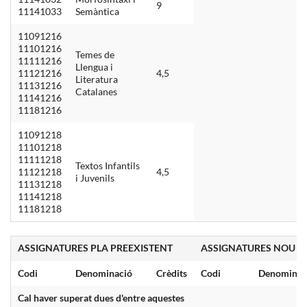
9
11141033
Semàntica
11091216
11101216
Temes de
11111216
Llengua i
11121216
4,5
Literatura
11131216
Catalanes
11141216
11181216
11091218
11101218
11111218
Textos Infantils
11121218
4,5
i Juvenils
11131218
11141218
11181218
ASSIGNATURES PLA PREEXISTENT
ASSIGNATURES NOU P
Codi
Denominació
Crèdits
Codi
Denominac
Cal haver superat dues d'entre aquestes