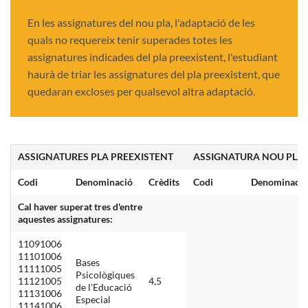
En les assignatures del nou pla, l'adaptació de les
quals no requereix tenir superades totes les
assignatures indicades del pla preexistent, l'estudiant
haurà de triar les assignatures del pla preexistent, que
quedaran excloses per qualsevol altra adaptació.
ASSIGNATURES PLA PREEXISTENT
ASSIGNATURA NOU PLA
Codi
Denominació
Crèdits
Codi
Denominació
Cal haver superat tres d'entre
aquestes assignatures:
11091006
11101006
Bases
11111005
Psicològiques
11121005
4,5
de l'Educació
11131006
Especial
11141006