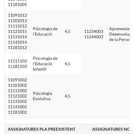
11181005
11091012
11101013
11111012
Psicologia de
Aprenentatge
11121015
4,5
11234003
l'Educació
Desenvolupa
11131014
11244003
de la Persona
11141014
11181012
Psicologia de
11111103
l'Educació
4,5
11181103
Infantil
11091002
11101002
11111002
Psicologia
11121002
4,5
Evolutiva
11131002
11141002
11181002
ASSIGNATURES PLA PREEXISTENT
ASSIGNATURES NOU