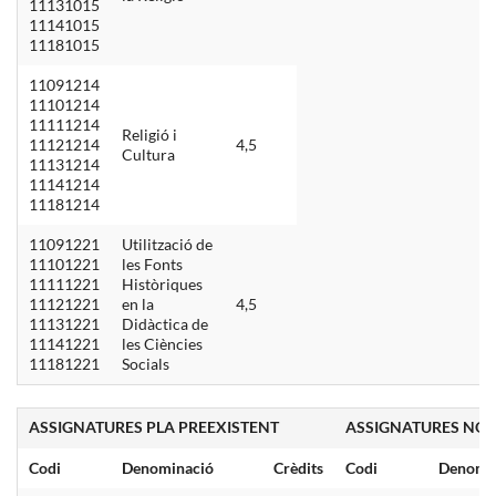
11131015
11141015
11181015
11091214
11101214
11111214
Religió i
11121214
4,5
Cultura
11131214
11141214
11181214
11091221
Utilització de
11101221
les Fonts
11111221
Històriques
11121221
en la
4,5
11131221
Didàctica de
11141221
les Ciències
11181221
Socials
ASSIGNATURES PLA PREEXISTENT
ASSIGNATURES NOU
Codi
Denominació
Crèdits
Codi
Denomi