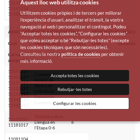
Aquest lloc web utilitza cookies
11131218
11141218
Utilitzem cookies pròpies i de tercers per millorar
11181218
l’experiència d’usuari, analitzar el trànsit, la vostra
navegació al web i personalitzar el contingut. Podeu
ASSIGNATURES PLA PREEXISTENT
ASSIGNATURA NOU PL
“Acceptar totes les cookies”, “Configurar les cookies”
que voleu acceptar o bé “Rebutjar-les totes” (excepte
Codi
Denominació
Crèdits
Codi
Denominac
les cookies tècniques que són necessàries).
Consulteu la nostra
política de cookies
per obtenir
Cal haver superat una de les següents
assignatures:
més informació.
11091217
Comentari i
Accepta totes les cookies
11101217
Anàlisi de
11111217
Textos de
11121217
4,5
Rebutjar-les totes
Literatura
11131217
Espanyola
11141217
Contemporània
Configurar les cookies
11181217
Didàctica de la
11111017
Llengua en
6
11181017
l'Etapa 0-6
11091104