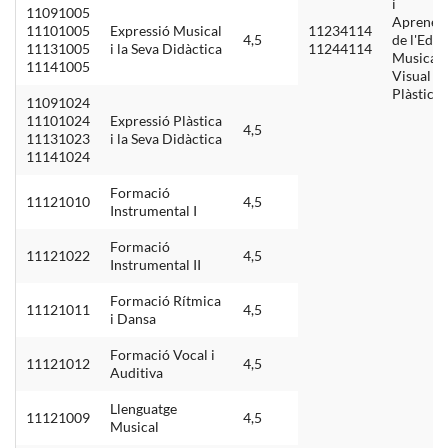
i
11091005
Aprenen
11101005
Expressió Musical
11234114
4,5
de l'Edu
11131005
i la Seva Didàctica
11244114
Musical,
11141005
Visual i
Plàstica I
11091024
11101024
Expressió Plàstica
4,5
11131023
i la Seva Didàctica
11141024
Formació
11121010
4,5
Instrumental I
Formació
11121022
4,5
Instrumental II
Formació Rítmica
11121011
4,5
i Dansa
Formació Vocal i
11121012
4,5
Auditiva
Llenguatge
11121009
4,5
Musical