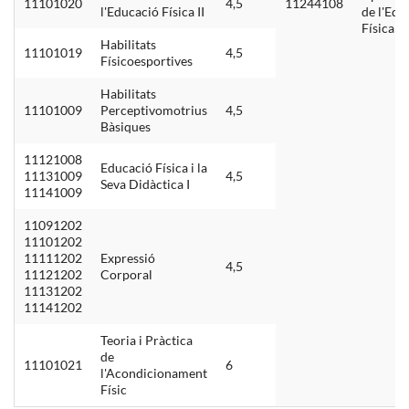
11101020
4,5
11244108
l'Educació Física II
de l'Edu
Física I
Habilitats
11101019
4,5
Físicoesportives
Habilitats
11101009
Perceptivomotrius
4,5
Bàsiques
11121008
Educació Física i la
11131009
4,5
Seva Didàctica I
11141009
11091202
11101202
11111202
Expressió
4,5
11121202
Corporal
11131202
11141202
Teoria i Pràctica
de
11101021
6
l'Acondicionament
Físic