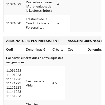
Psicoeducativa en
11091022
4,5
l'Aprenentatge de
la Lectoescriptura
Trastorns de la
11091020
Conducta i de la
6
Personalitat
ASSIGNATURES PLA PREEXISTENT
ASSIGNATURES NOU PL
Codi
Denominació
Crèdits
Codi
Denominac
Cal haver superat dues d'entre aquestes
assignatures:
11091223
11101223
11111223
Ciència de la
11121223
4,5
Vida
11131223
11141223
11181223
Ciències