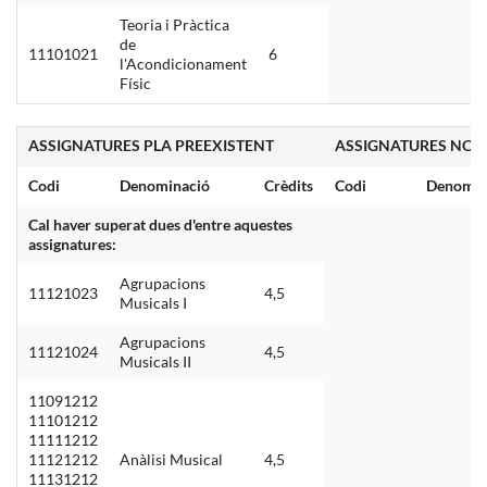
Teoria i Pràctica
de
11101021
6
l'Acondicionament
Físic
ASSIGNATURES PLA PREEXISTENT
ASSIGNATURES NOU
Codi
Denominació
Crèdits
Codi
Denomin
Cal haver superat dues d'entre aquestes
assignatures:
Agrupacions
11121023
4,5
Musicals I
Agrupacions
11121024
4,5
Musicals II
11091212
11101212
11111212
11121212
Anàlisi Musical
4,5
11131212