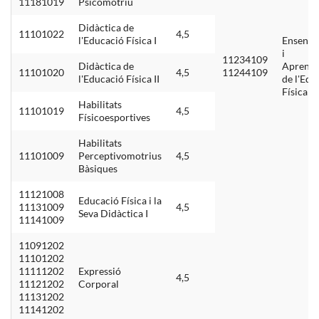
11181019
Psicomotriu
Didàctica de
11101022
4,5
l'Educació Física I
Enseny
i
11234109
Didàctica de
Aprenen
11101020
4,5
11244109
l'Educació Física II
de l'Edu
Física II
Habilitats
11101019
4,5
Físicoesportives
Habilitats
11101009
Perceptivomotrius
4,5
Bàsiques
11121008
Educació Física i la
11131009
4,5
Seva Didàctica I
11141009
11091202
11101202
11111202
Expressió
4,5
11121202
Corporal
11131202
11141202