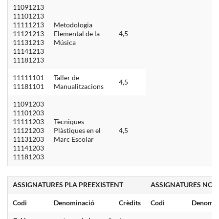
11091213
11101213
11111213
Metodologia
11121213
Elemental de la
4,5
11131213
Música
11141213
11181213
11111101
Taller de
4,5
11181101
Manualitzacions
11091203
11101203
11111203
Tècniques
11121203
Plàstiques en el
4,5
11131203
Marc Escolar
11141203
11181203
ASSIGNATURES PLA PREEXISTENT
ASSIGNATURES NOU
Codi
Denominació
Crèdits
Codi
Denomin