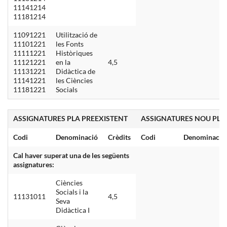
11141214
11181214
11091221
Utilització de
11101221
les Fonts
11111221
Històriques
11121221
en la
4,5
11131221
Didàctica de
11141221
les Ciències
11181221
Socials
ASSIGNATURES PLA PREEXISTENT
ASSIGNATURES NOU PLA
Codi
Denominació
Crèdits
Codi
Denominació
Cal haver superat una de les següents
assignatures:
Ciències
Socials i la
11131011
4,5
Seva
Didàctica I