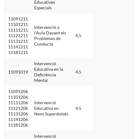
Educatives
Especials
11091211
11101211
Intervenció a
11111211
l'Aula Davant els
11121211
4,5
Problemes de
11131211
Conducta
11141211
11181211
Intervenció
Educativa en la
11091019
4,5
Deficiència
Mental
11091206
11101206
11111206
Intervenció
11121206
Educativa en
4,5
11131206
Nens Superdotats
11141206
11181206
Intervenció