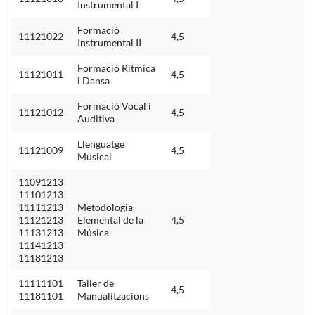
Instrumental I
Formació
11121022
4,5
Instrumental II
Formació Rítmica
11121011
4,5
i Dansa
Formació Vocal i
11121012
4,5
Auditiva
Llenguatge
11121009
4,5
Musical
11091213
11101213
11111213
Metodologia
11121213
Elemental de la
4,5
11131213
Música
11141213
11181213
11111101
Taller de
4,5
11181101
Manualitzacions