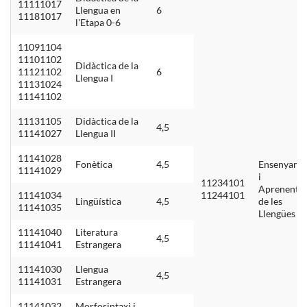
11111017
Llengua en
6
11181017
l'Etapa 0-6
11091104
11101102
Didàctica de la
11121102
6
Llengua I
11131024
11141102
11131105
Didàctica de la
4,5
11141027
Llengua II
11141028
Fonètica
4,5
Ensenyame
11141029
i
11234101
Aprenentat
11141034
11244101
Lingüística
4,5
de les
11141035
Llengües I
11141040
Literatura
4,5
11141041
Estrangera
11141030
Llengua
4,5
11141031
Estrangera
11141032
Morfosintaxi i