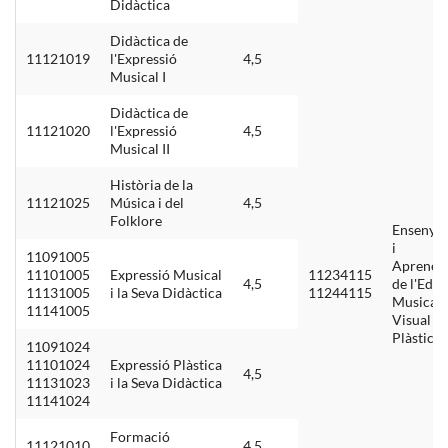
Didàctica
Didàctica de
11121019
l'Expressió
4,5
Musical I
Didàctica de
11121020
l'Expressió
4,5
Musical II
Història de la
11121025
Música i del
4,5
Folklore
Ensenya
i
11091005
Aprenen
11101005
Expressió Musical
11234115
4,5
de l'Edu
11131005
i la Seva Didàctica
11244115
Musical,
11141005
Visual i
Plàstica I
11091024
11101024
Expressió Plàstica
4,5
11131023
i la Seva Didàctica
11141024
Formació
11121010
4,5