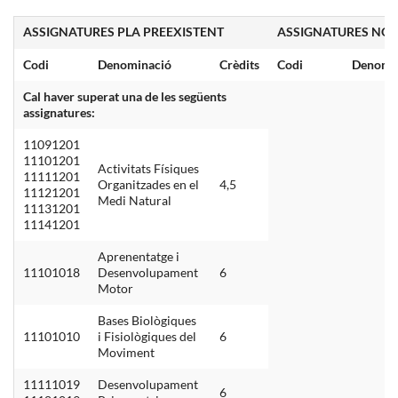
ASSIGNATURES PLA PREEXISTENT
ASSIGNATURES NOU
Codi
Denominació
Crèdits
Codi
Denomi
Cal haver superat una de les següents
assignatures:
11091201
11101201
Activitats Físiques
11111201
Organitzades en el
4,5
11121201
Medi Natural
11131201
11141201
Aprenentatge i
11101018
Desenvolupament
6
Motor
Bases Biològiques
11101010
i Fisiològiques del
6
Moviment
11111019
Desenvolupament
6