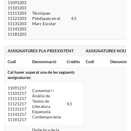
11091203
11101203
11111203
Tècniques
11121203
Plàstiques en el
4,5
11131203
Marc Escolar
11141203
11181203
ASSIGNATURES PLA PREEXISTENT
ASSIGNATURES NOU P
Codi
Denominació
Crèdits
Codi
Denominac
Cal haver superat una de les següents
assignatures:
11091217
Comentari i
11101217
Anàlisi de
11111217
Textos de
11121217
4,5
Literatura
11131217
Espanyola
11141217
Contemporània
11181217
Didàctica de la