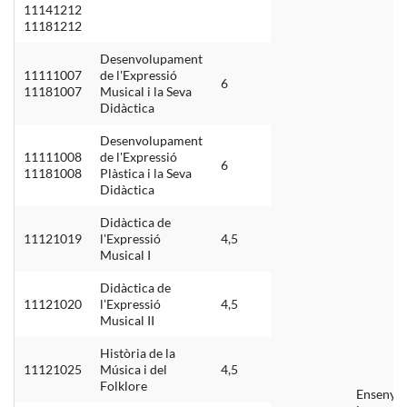
11141212
11181212
Desenvolupament
11111007
de l'Expressió
6
11181007
Musical i la Seva
Didàctica
Desenvolupament
11111008
de l'Expressió
6
11181008
Plàstica i la Seva
Didàctica
Didàctica de
11121019
l'Expressió
4,5
Musical I
Didàctica de
11121020
l'Expressió
4,5
Musical II
Història de la
11121025
Música i del
4,5
Folklore
Ensenya