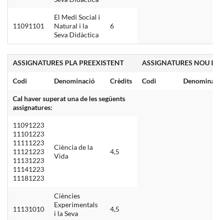
El Medi Social i
11091101
Natural i la
6
Seva Didàctica
ASSIGNATURES PLA PREEXISTENT
ASSIGNATURES NOU PL
Codi
Denominació
Crèdits
Codi
Denominac
Cal haver superat una de les següents
assignatures:
11091223
11101223
11111223
Ciència de la
11121223
4,5
Vida
11131223
11141223
11181223
Ciències
Experimentals
11131010
4,5
i la Seva