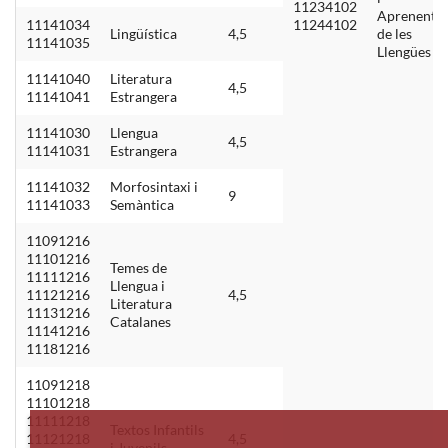
11234102
Aprenentat
11141034
11244102
Lingüística
4,5
de les
11141035
Llengües II
11141040
Literatura
4,5
11141041
Estrangera
11141030
Llengua
4,5
11141031
Estrangera
11141032
Morfosintaxi i
9
11141033
Semàntica
11091216
11101216
Temes de
11111216
Llengua i
11121216
4,5
Literatura
11131216
Catalanes
11141216
11181216
11091218
11101218
11111218
Textos Infantils
11121218
4,5
i Juvenils