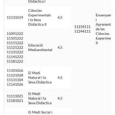
Didàctica I
Ciències
Experimentals
Ensenyame
11131019
4,5
i la Seva
i
Didàctica II
Aprenentat
11234111
de les
11244111
11091222
Ciències
11101222
Experiment
11111222
II
Educació
11121222
4,5
Mediambiental
11131222
11141222
11181222
11101026
El Medi
11121028
Natural i la
4,5
11131104
Seva Didàctica
11141026
El Medi
11111021
Natural i la
4,5
11181021
Seva Didàctica
El Medi Social i