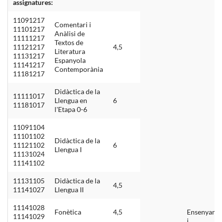
assignatures:
11091217
Comentari i
11101217
Anàlisi de
11111217
Textos de
11121217
4,5
Literatura
11131217
Espanyola
11141217
Contemporània
11181217
Didàctica de la
11111017
Llengua en
6
11181017
l'Etapa 0-6
11091104
11101102
Didàctica de la
11121102
6
Llengua I
11131024
11141102
11131105
Didàctica de la
4,5
11141027
Llengua II
11141028
Fonètica
4,5
Ensenyame
11141029
i