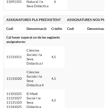
11091101
Natural i la
6
Seva Didàctica
ASSIGNATURES PLA PREEXISTENT
ASSIGNATURES NOU PLA
Codi
Denominació
Crèdits
Codi
Denominació
Cal haver superat un de les següents
assignatures:
Ciències
Socials i la
11131011
4,5
Seva
Didàctica I
Ciències
Socials i la
11131020
4,5
Seva
Didàctica II
11101025
El Medi
11121027
Social i la
4,5
11131103
Seva
11141025
Didàctica