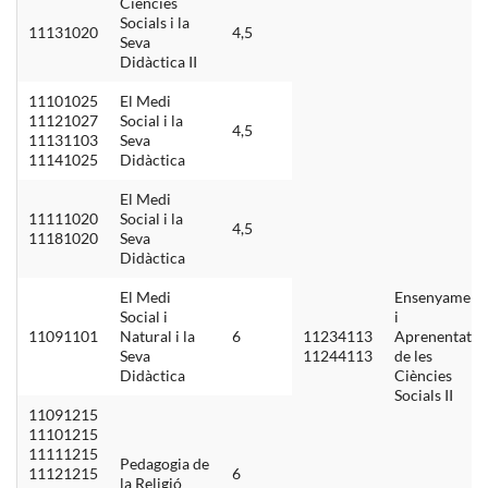
Ciències
Socials i la
11131020
4,5
Seva
Didàctica II
11101025
El Medi
11121027
Social i la
4,5
11131103
Seva
11141025
Didàctica
El Medi
11111020
Social i la
4,5
11181020
Seva
Didàctica
El Medi
Ensenyament
Social i
i
11091101
Natural i la
6
11234113
Aprenentatge
Seva
11244113
de les
Didàctica
Ciències
Socials II
11091215
11101215
11111215
Pedagogia de
11121215
6
la Religió