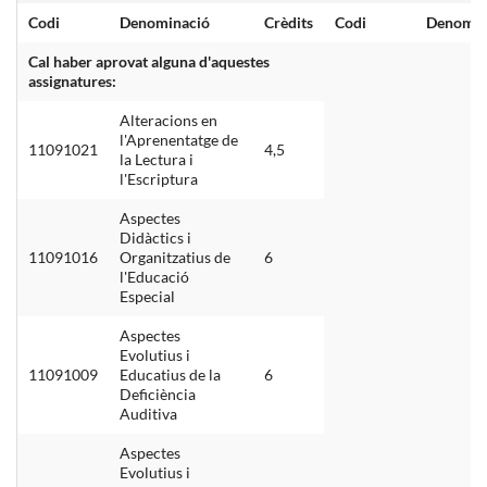
Codi
Denominació
Crèdits
Codi
Denomin
Cal haber aprovat alguna d'aquestes
assignatures:
Alteracions en
l'Aprenentatge de
11091021
4,5
la Lectura i
l'Escriptura
Aspectes
Didàctics i
11091016
Organitzatius de
6
l'Educació
Especial
Aspectes
Evolutius i
11091009
Educatius de la
6
Deficiència
Auditiva
Aspectes
Evolutius i