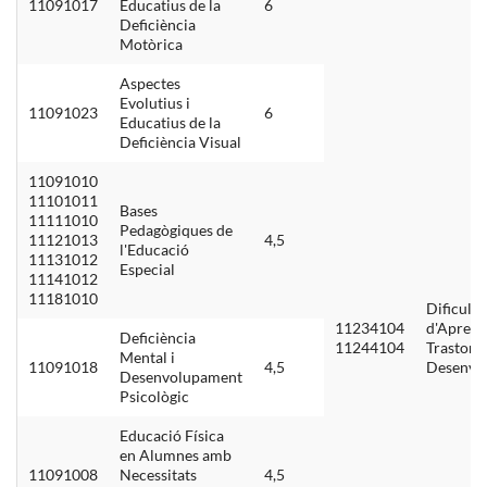
11091017
Educatius de la
6
Deficiència
Motòrica
Aspectes
Evolutius i
11091023
6
Educatius de la
Deficiència Visual
11091010
11101011
Bases
11111010
Pedagògiques de
11121013
4,5
l'Educació
11131012
Especial
11141012
11181010
Dificulta
11234104
d'Aprene
Deficiència
11244104
Trastorn
Mental i
11091018
4,5
Desenvo
Desenvolupament
Psicològic
Educació Física
en Alumnes amb
11091008
Necessitats
4,5