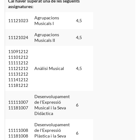
Cal haver superat una de les següents
assignatures:
Agrupacions
11121023
4,5
Musicals I
Agrupacions
11121024
4,5
Musicals II
11091212
11101212
11111212
11121212
Anàlisi Musical
4,5
11131212
11141212
11181212
Desenvolupament
11111007
de l'Expressió
6
11181007
Musical i la Seva
Didàctica
Desenvolupament
11111008
de l'Expressió
6
11181008
Plàstica i la Seva