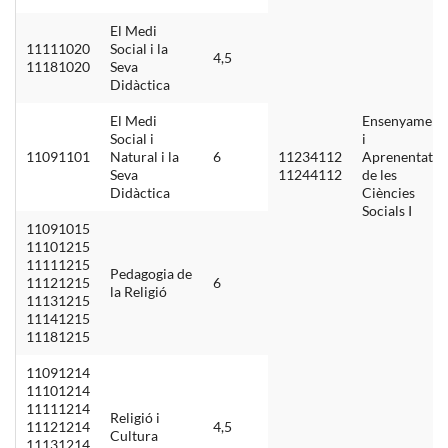
El Medi
11111020
Social i la
4,5
11181020
Seva
Didàctica
El Medi
Ensenyament
Social i
i
11091101
Natural i la
6
11234112
Aprenentatge
Seva
11244112
de les
Didàctica
Ciències
Socials I
11091015
11101215
11111215
Pedagogia de
11121215
6
la Religió
11131215
11141215
11181215
11091214
11101214
11111214
Religió i
11121214
4,5
Cultura
11131214