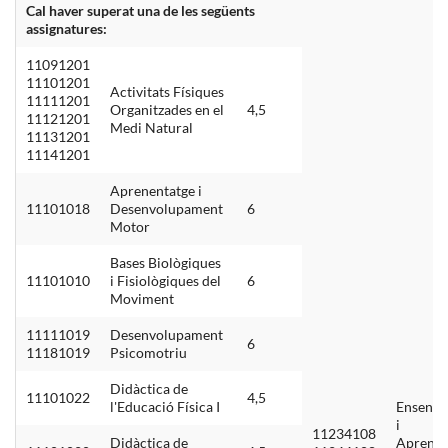
Cal haver superat una de les següents
assignatures:
11091201
11101201
Activitats Físiques
11111201
Organitzades en el
4,5
11121201
Medi Natural
11131201
11141201
Aprenentatge i
11101018
Desenvolupament
6
Motor
Bases Biològiques
11101010
i Fisiològiques del
6
Moviment
11111019
Desenvolupament
6
11181019
Psicomotriu
Didàctica de
11101022
4,5
l'Educació Física I
Enseny
i
11234108
Didàctica de
Aprenen