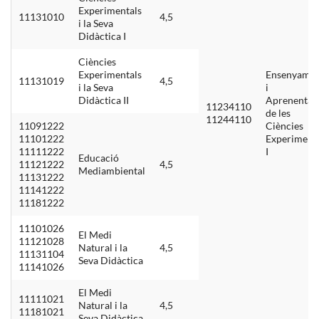
Experimentals
11131010
4,5
i la Seva
Didàctica I
Ciències
Experimentals
Ensenyame
11131019
4,5
i la Seva
i
Didàctica II
Aprenentat
11234110
de les
11244110
11091222
Ciències
11101222
Experiment
11111222
I
Educació
11121222
4,5
Mediambiental
11131222
11141222
11181222
11101026
El Medi
11121028
Natural i la
4,5
11131104
Seva Didàctica
11141026
El Medi
11111021
Natural i la
4,5
11181021
Seva Didàctica